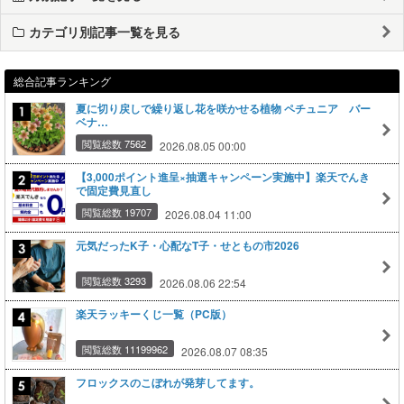
カテゴリ別記事一覧を見る
総合記事ランキング
夏に切り戻しで繰り返し花を咲かせる植物 ペチュニア バー
ベナ…
閲覧総数 7562
2026.08.05 00:00
【3,000ポイント進呈×抽選キャンペーン実施中】楽天でんき
で固定費見直し
閲覧総数 19707
2026.08.04 11:00
元気だったK子・心配なT子・せともの市2026
閲覧総数 3293
2026.08.06 22:54
楽天ラッキーくじ一覧（PC版）
閲覧総数 11199962
2026.08.07 08:35
フロックスのこぼれが発芽してます。