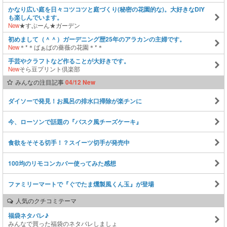
かなり広い庭を日々コツコツと庭づくり(秘密の花園的な)。大好きなDIY
も楽しんでいます。
New
★すぷーん★ガーデン
初めまして（＾＾）ガーデニング歴25年のアラカンの主婦です。
New
＊*＊ばぁばの薔薇の花園＊*＊
手芸やクラフトなど作ることが大好きです。
New
そら豆プリント倶楽部
みんなの注目記事
04/12 New
ダイソーで発見！お風呂の排水口掃除が楽チンに
今、ローソンで話題の『バスク風チーズケーキ』
食欲をそそる切手！？スイーツ切手が発売中
100均のリモコンカバー使ってみた感想
ファミリーマートで『ぐでたま燻製風くん玉』が登場
人気のクチコミテーマ
福袋ネタバレ♪
みんなで買った福袋のネタバレしましょ