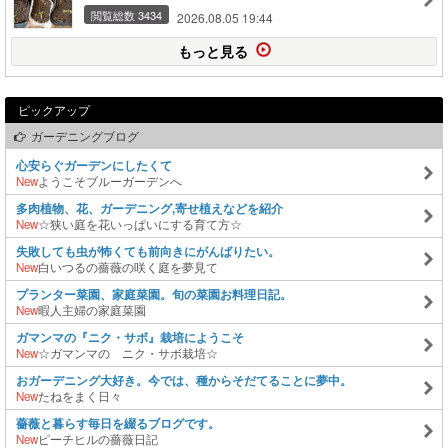
閲覧総数 3434
2026.08.05 19:44
もっと見る
ピックアップ
ガーデニングブログ
心安らぐガーデンにしたくて
New
ようこそブルーガーデンへ
多肉植物、花、ガーデニング,寄せ植えなどを紹介
New
☆狭い庭を花いっぱいにする育て方☆
失敗しても虫が怖くても前向きにがんばりたい。
New
白いつるの薔薇の咲く庭を夢見て
プランター菜園、家庭菜園。旬の菜園お料理日記。
New
暇人主婦の家庭菜園
ガマンマの『ニク・サボ』栽培にようこそ
New
☆ガマンマの ニク・サボ栽培☆
おガーデニング大好き。今では、種からそだてることに夢中。
New
たねをまく日々
薔薇と暮らす毎日を綴るブログです。
New
ピーチヒルの薔薇日記