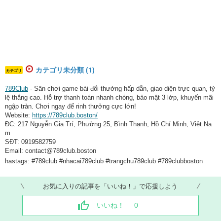
カテゴリ未分類 (1)
カテゴリ
789Club
- Sân chơi game bài đổi thưởng hấp dẫn, giao diện trực quan, tỷ
lệ thắng cao. Hỗ trợ thanh toán nhanh chóng, bảo mật 3 lớp, khuyến mãi
ngập tràn. Chơi ngay để rinh thưởng cực lớn!
Website:
https://789club.boston/
ĐC: 217 Nguyễn Gia Trí, Phường 25, Bình Thạnh, Hồ Chí Minh, Việt Na
m
SĐT: 0919582759
Email: contact@789club.boston
hastags: #789club #nhacai789club #trangchu789club #789clubboston
お気に入りの記事を「いいね！」で応援しよう
いいね！
0