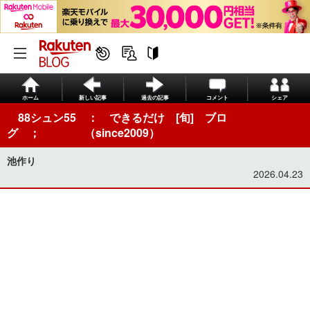
ホーム
新しい記事
過去の記事
コメント
シェア
88シュン55 ： できるだけ [旬] ブロ
グ ； （since2009）
池作り
2026.04.23