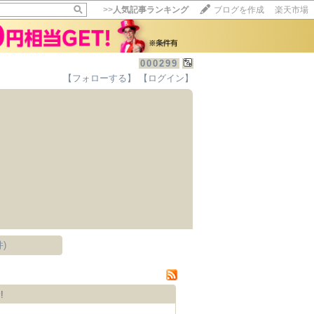
>>
人気記事ランキング
ブログを作成
楽天市場
000299
【フォローする】
【ログイン】
【毎日開催】
15記事にいいね！で1ポイント
10秒滞在
いいね!
--
/
--
)
!