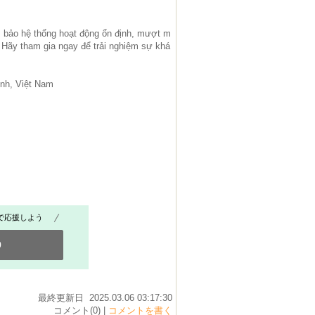
 bảo hệ thống hoạt động ổn định, mượt m
. Hãy tham gia ngay để trải nghiệm sự khá
nh, Việt Nam
で応援しよう
0
最終更新日 2025.03.06 03:17:30
コメント(0) |
コメントを書く