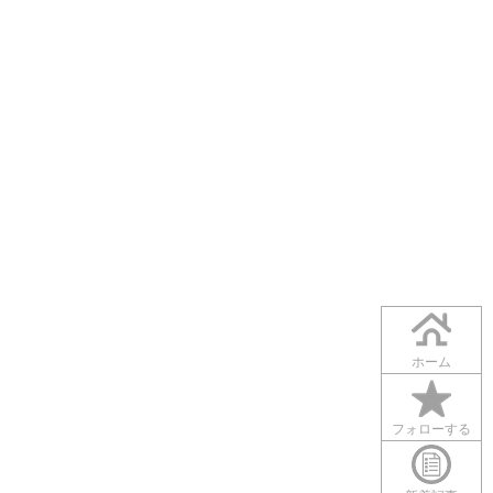
ホーム
フォローする