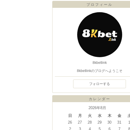
プロフィール
8kbetlink
8kbetlinkのブログへようこそ
フォローする
カレンダー
2026年8月
日
月
火
水
木
金
26
27
28
29
30
31
2
3
4
5
6
7