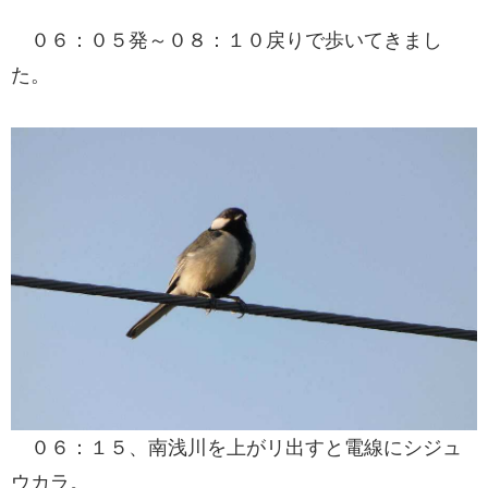
０６：０５発～０８：１０戻りで歩いてきまし
た。
０６：１５、南浅川を上がリ出すと電線にシジュ
ウカラ。