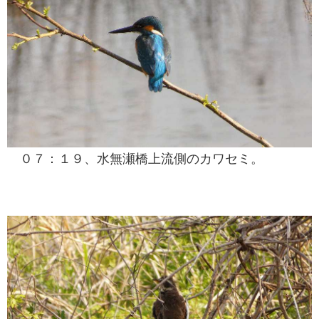
０７：１９、水無瀬橋上流側のカワセミ。