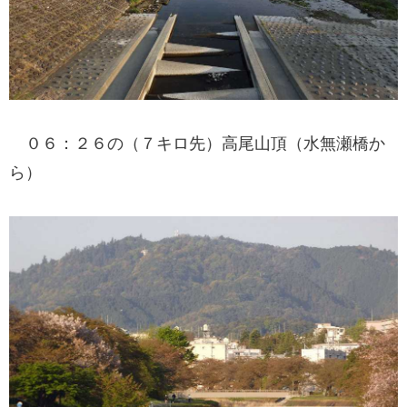
０６：２６の（７キロ先）高尾山頂（水無瀬橋か
ら）