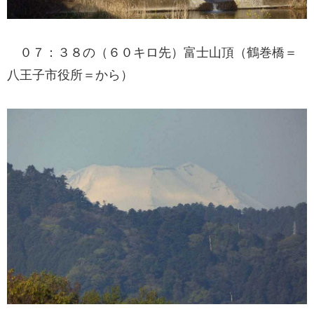
０７：３８の（６０キロ先）富士山頂（鶴巻橋＝
八王子市役所＝から）