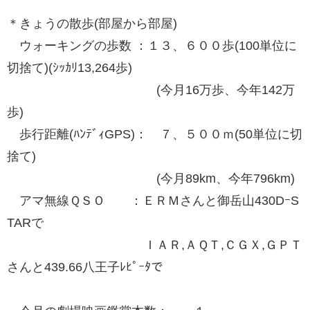
＊きょうの散歩(部屋から部屋)
ウォーキングの歩数 ：１３、６００歩(100単位に
切捨て)(ｼｯｶﾘ13,264歩)
(今月16万歩、今年142万
歩)
歩行距離(ﾊﾝﾃﾞｨGPS)： ７、５００ｍ(50単位に切
捨て)
(今月89km、今年796km)
アマ無線ＱＳＯ ：ＥＲＭさんと御岳山430DｰS
TARで
ＩＡＲ,ＡＱＴ,ＣＧＸ,ＧＰＴ
さんと439.66八王子ﾚﾋﾟｰﾀで