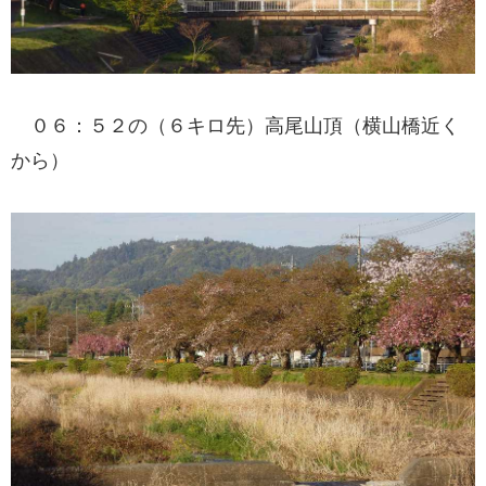
０６：５２の（６キロ先）高尾山頂（横山橋近く
から）