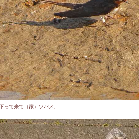
下って来て（家）ツバメ。