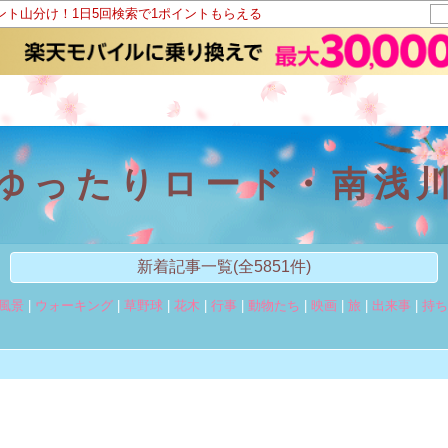
イント山分け！1日5回検索で1ポイントもらえる
 ゆったりロード・南浅川
新着記事一覧(全5851件)
風景
|
ウォーキング
|
草野球
|
花木
|
行事
|
動物たち
|
映画
|
旅
|
出来事
|
持ち