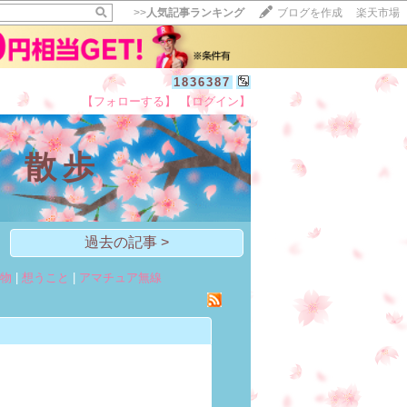
>>
人気記事ランキング
ブログを作成
楽天市場
1836387
【フォローする】
【ログイン】
【毎日開催】
15記事にいいね！で1ポイント
 散歩
10秒滞在
いいね!
--
/
--
過去の記事 >
物
|
想うこと
|
アマチュア無線