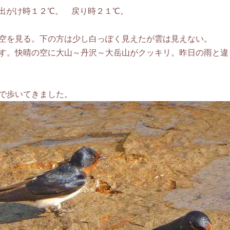
 出がけ時１２℃。 戻り時２１℃。
空を見る。下の方は少し白っぽく見えたが雲は見えない。
す。快晴の空に大山～丹沢～大岳山がクッキリ。昨日の雨と違
で歩いてきました。