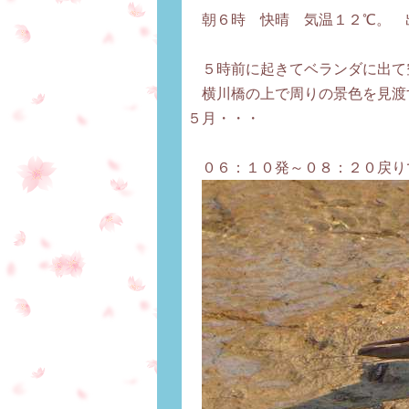
朝６時 快晴 気温１２℃。
５時前に起きてベランダに出て
横川橋の上で周りの景色を見渡
５月・・・
０６：１０発～０８：２０戻り