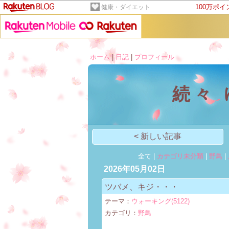
100万ポ
健康・ダイエット
ホーム
|
日記
|
プロフィール
続々
< 新しい記事
全て |
カテゴリ未分類
|
野鳥
|
2026年05月02日
ツバメ、キジ・・・
テーマ：
ウォーキング(5122)
カテゴリ：
野鳥