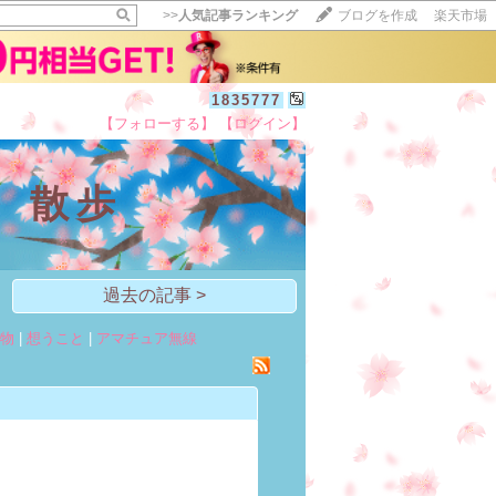
>>
人気記事ランキング
ブログを作成
楽天市場
1835777
【フォローする】
【ログイン】
【毎日開催】
15記事にいいね！で1ポイント
 散歩
10秒滞在
いいね!
--
/
--
過去の記事 >
物
|
想うこと
|
アマチュア無線