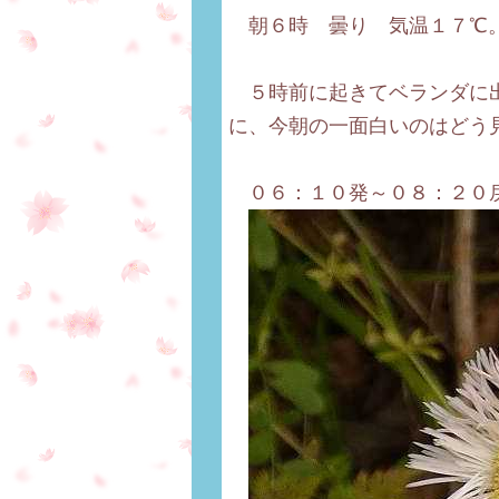
朝６時 曇り 気温１７℃
５時前に起きてベランダに出
に、今朝の一面白いのはどう
０６：１０発～０８：２０