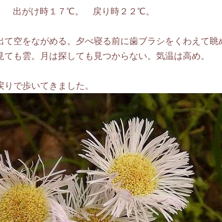
。 出がけ時１７℃。 戻り時２２℃。
て空をながめる。夕べ寝る前に歯ブラシをくわえて眺
見ても雲。月は探しても見つからない。気温は高め。
戻りで歩いてきました。