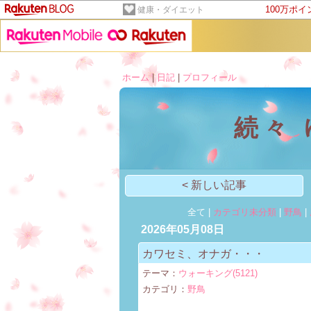
100万ポ
健康・ダイエット
ホーム
|
日記
|
プロフィール
続々
< 新しい記事
全て |
カテゴリ未分類
|
野鳥
|
2026年05月08日
カワセミ、オナガ・・・
テーマ：
ウォーキング(5121)
カテゴリ：
野鳥