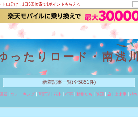
イント山分け！1日5回検索で1ポイントもらえる
 ゆったりロード・南浅川
新着記事一覧(全5851件)
風景
|
ウォーキング
|
草野球
|
花木
|
行事
|
動物たち
|
映画
|
旅
|
出来事
|
持ち