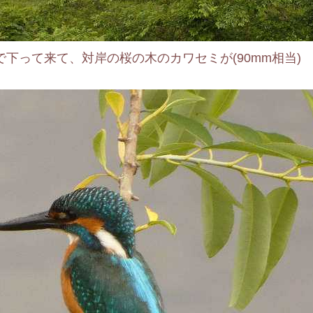
って来て、対岸の桜の木のカワセミが(90mm相当)