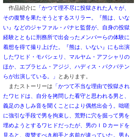
作品紹介に
「かつて理不尽に投獄された人々が、
その復讐を果たそうとするスリラー。『熊は、いな
い』などのジャファル・パナヒ監督が、自身の投獄
経験とともに刑務所で出会ったメンバーらの体験に
着想を得て撮り上げた。『熊は、いない』にも出演
したワヒド・モバシェリ、マルヤム・アフシャリの
ほか、エブラヒム・アジジ、ハディス・パクバテン
らが出演している。」
とあります。
またストーリーは
「かつて不当な理由で投獄され
たワヒドは、自分を拷問した看守と思われる男と、
義足のきしみ音を聞くことにより偶然出会う。咄嗟
に強引な手段で男を拘束し、荒野に穴を掘って男を
埋めようとするワヒドだったが、男のＩＤカードを
見ると、復讐すべき相手と名前が違っていた。男も