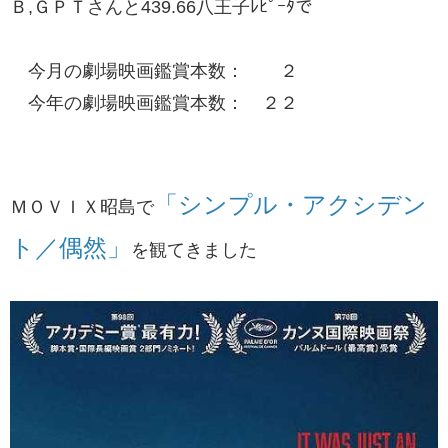
Ｂ,ＧＰＴさんと439.66八王子ﾚﾋﾟｰﾀで
今月の劇場映画鑑賞本数： ２
今年の劇場映画鑑賞本数： ２２
「シンプル・アクシデン
ＭＯＶＩＸ昭島で
ト／偶然」
​を観てきました