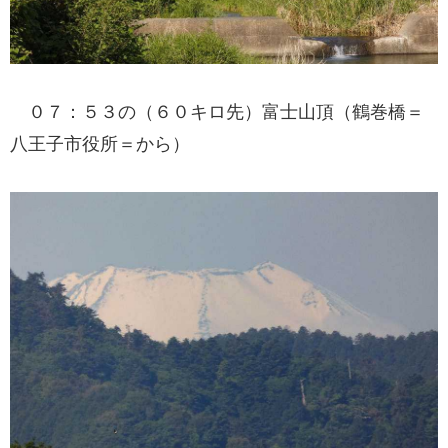
０７：５３の（６０キロ先）富士山頂（鶴巻橋＝
八王子市役所＝から）