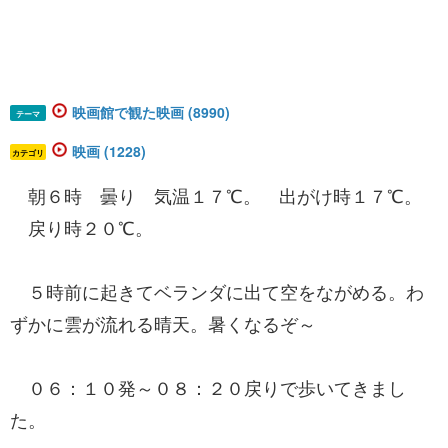
映画館で観た映画 (8990)
テーマ
映画 (1228)
カテゴリ
朝６時 曇り 気温１７℃。 出がけ時１７℃。
戻り時２０℃。
５時前に起きてベランダに出て空をながめる。わ
ずかに雲が流れる晴天。暑くなるぞ～
０６：１０発～０８：２０戻りで歩いてきまし
た。