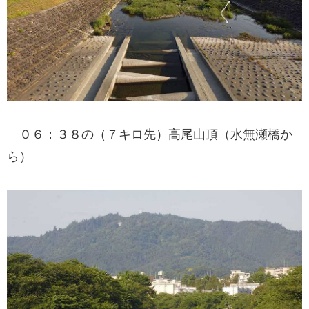
０６：３８の（７キロ先）高尾山頂（水無瀬橋か
ら）