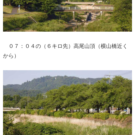
０７：０４の（６キロ先）高尾山頂（横山橋近く
から）