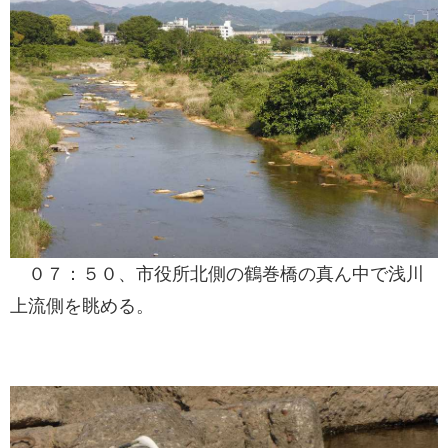
０７：５０、市役所北側の鶴巻橋の真ん中で浅川
上流側を眺める。