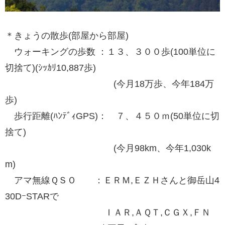
＊きょうの散歩(部屋から部屋)
ウォーキングの歩数 ：１３、３００歩(100単位に
切捨て)(ｼｯｶﾘ10,887歩)
(今月18万歩、今年184万
歩)
歩行距離(ﾊﾝﾃﾞｨGPS)： ７、４５０ｍ(50単位に切
捨て)
(今月98km、今年1,030k
m)
アマ無線ＱＳＯ ：ＥＲＭ,ＥＺＨさんと御岳山4
30DｰSTARで
ＩＡＲ,ＡＱＴ,ＣＧＸ,ＦＮ