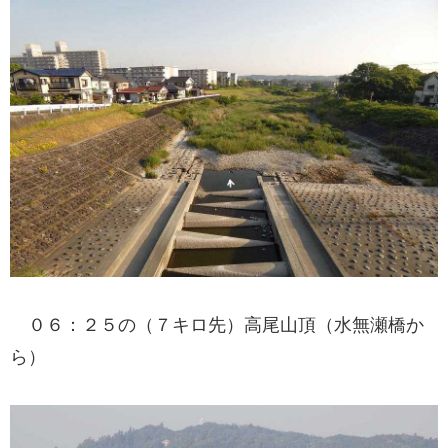
０６：２５の（７キロ先）高尾山頂（水無瀬橋か
ら）