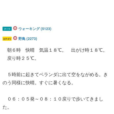
ウォーキング (5123)
テーマ
野鳥 (2273)
カテゴリ
朝６時 快晴 気温１８℃。 出がけ時１８℃。
戻り時２５℃。
５時前に起きてベランダに出て空をながめる。き
のう同様に快晴。すぐに暑くなる。
０６：０５発～０８：１０戻りで歩いてきまし
た。