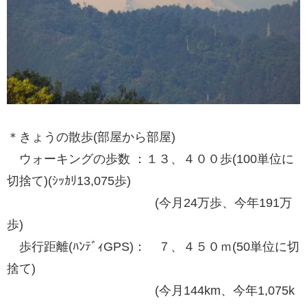
＊きょうの散歩(部屋から部屋)
ウォーキングの歩数 ：１３、４００歩(100単位に
切捨て)(ｼｯｶﾘ13,075歩)
(今月24万歩、今年191万
歩)
歩行距離(ﾊﾝﾃﾞｨGPS)： ７、４５０ｍ(50単位に切
捨て)
(今月144km、今年1,075k