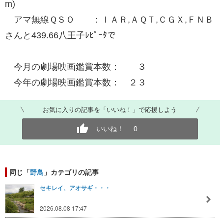
m)
アマ無線ＱＳＯ ：ＩＡＲ,ＡＱＴ,ＣＧＸ,ＦＮＢ
さんと439.66八王子ﾚﾋﾟｰﾀで
今月の劇場映画鑑賞本数： ３
今年の劇場映画鑑賞本数： ２３
お気に入りの記事を「いいね！」で応援しよう
いいね！
0
同じ「
野鳥
」カテゴリの記事
セキレイ、アオサギ・・・
2026.08.08 17:47