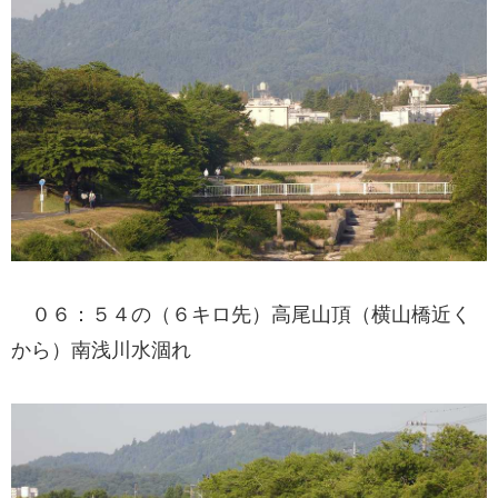
０６：５４の（６キロ先）高尾山頂（横山橋近く
から）南浅川水涸れ