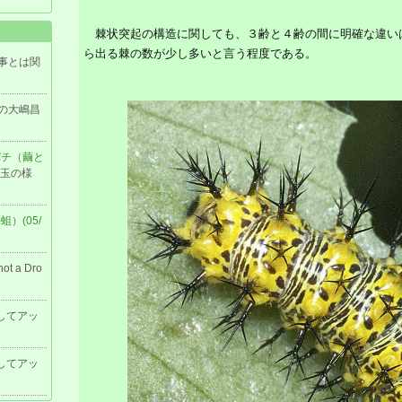
棘状突起の構造に関しても、３齢と４齢の間に明確な違い
ら出る棘の数が少し多いと言う程度である。
事とは関
の大嶋昌
バチ（繭と
毛玉の様
）(05/
 not a Dro
してアッ
してアッ