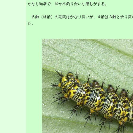
かなり顕著で、些か不釣り合いな感じがする。
５齢（終齢）の期間はかなり長いが、４齢は３齢と余り変
た。