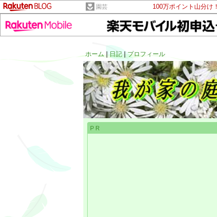
100万ポイント山分け
園芸
ホーム
|
日記
|
プロフィール
PR