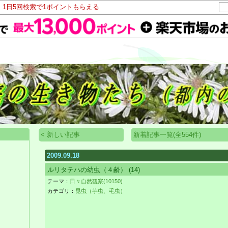
！1日5回検索で1ポイントもらえる
< 新しい記事
新着記事一覧(全554件)
2009.09.18
ルリタテハの幼虫（４齢）
(14)
テーマ：
日々自然観察(10150)
カテゴリ：
昆虫（芋虫、毛虫）