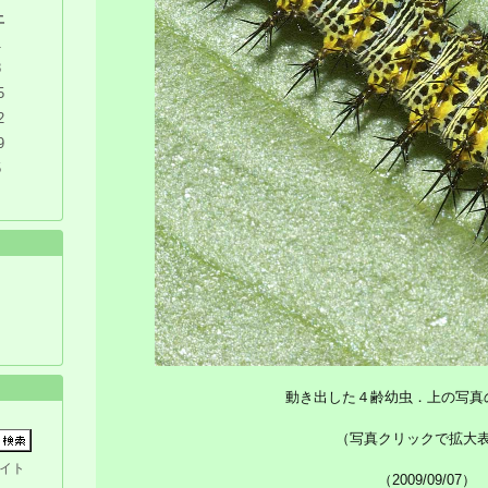
土
1
8
5
2
9
5
動き出した４齢幼虫．上の写真
（写真クリックで拡大
イト
（2009/09/07）