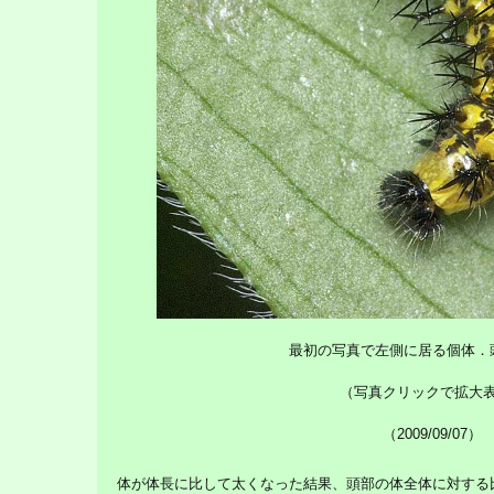
最初の写真で左側に居る個体．
（写真クリックで拡大
（2009/09/07）
体が体長に比して太くなった結果、頭部の体全体に対する