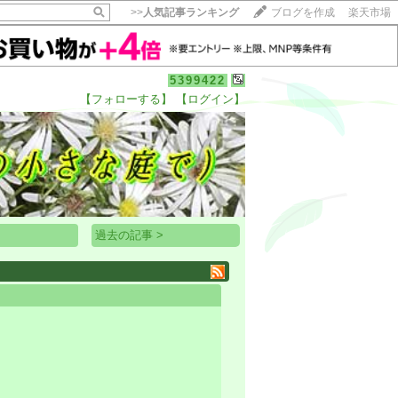
>>
人気記事ランキング
ブログを作成
楽天市場
5399422
【フォローする】
【ログイン】
【毎日開催】
15記事にいいね！で1ポイント
10秒滞在
いいね!
--
/
--
過去の記事 >