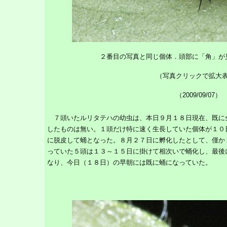
２番目の写真と同じ個体．頭部に「角」が
（写真クリックで拡大
（2009/09/07）
７頭いたルリタテハの幼虫は、本日９月１８日現在、既に
したものは無い。１頭だけ特に速く生長していた個体が１０
に脱皮して蛹となった。８月２７日に孵化したとして、僅か
っていた５頭は１３～１５日に掛けて相次いで蛹化し、最後
なり、今日（１８日）の早朝には既に蛹になっていた。