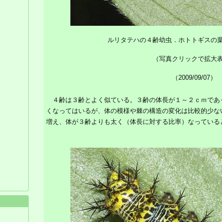
ルリタテハの４齢幼虫．ホトトギスの
（写真クリックで拡大
（2009/09/07）
４齢は３齢とよく似ている。３齢の体長が１～２ｃｍであ
くなってはいるが、体の模様や棘の構造の変化は比較的少な
増え、体が３齢よりも太く（体長に対する比率）なっている