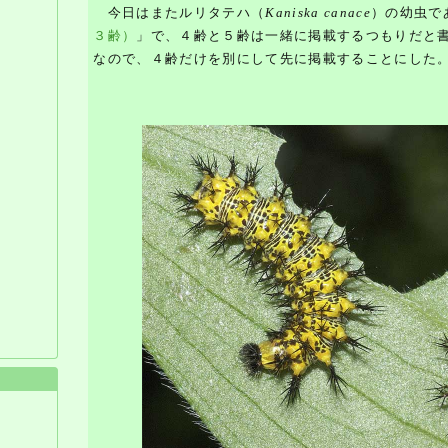
今日はまたルリタテハ（
Kaniska canace
）の幼虫で
３齢）
」で、４齢と５齢は一緒に掲載するつもりだと
なので、４齢だけを別にして先に掲載することにした