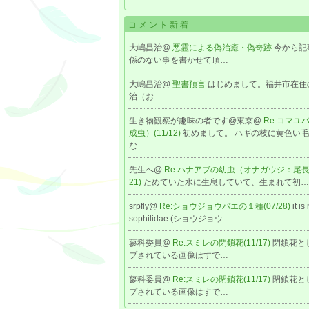
コメント新着
大嶋昌治@
悪霊による偽治癒・偽奇跡
今から記
係のない事を書かせて頂…
大嶋昌治@
聖書預言
はじめまして。福井市在住
治（お…
生き物観察が趣味の者です@東京@
Re:コマユ
成虫）(11/12)
初めまして。 ハギの枝に黄色い
な…
先生へ@
Re:ハナアブの幼虫（オナガウジ：尾長蛆
21)
ためていた水に生息していて、生まれて初…
srpfly@
Re:ショウジョウバエの１種(07/28)
it is
sophilidae (ショウジョウ…
蓼科委員@
Re:スミレの閉鎖花(11/17)
閉鎖花と
プされている画像はすで…
蓼科委員@
Re:スミレの閉鎖花(11/17)
閉鎖花と
プされている画像はすで…