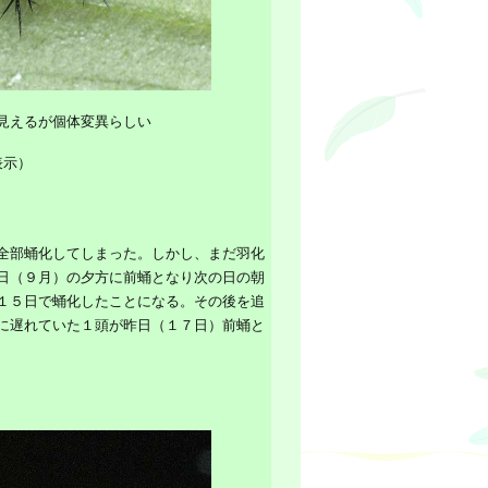
見えるが個体変異らしい
表示）
全部蛹化してしまった。しかし、まだ羽化
日（９月）の夕方に前蛹となり次の日の朝
１５日で蛹化したことになる。その後を追
に遅れていた１頭が昨日（１７日）前蛹と