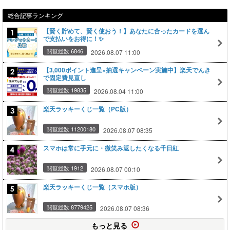
総合記事ランキング
【賢く貯めて、賢く使おう！】あなたに合ったカードを選ん
で支払いをお得に！✨
閲覧総数 6846
2026.08.07 11:00
【3,000ポイント進呈×抽選キャンペーン実施中】楽天でんき
で固定費見直し
閲覧総数 19835
2026.08.04 11:00
楽天ラッキーくじ一覧（PC版）
閲覧総数 11200180
2026.08.07 08:35
スマホは常に手元に・微笑み返したくなる千日紅
閲覧総数 1912
2026.08.07 00:10
楽天ラッキーくじ一覧（スマホ版）
閲覧総数 8779425
2026.08.07 08:36
もっと見る