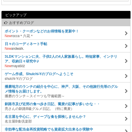
ピックアップ
おすすめブログ
ポイント・クーポンなどのお得情報を更新中！
New
rocca＊六花＊
日々のコーディネート手帖
New
andwalk.
3LDKマンションに夫、子供2人の4人家族暮らし。時短家事、インテリ
ア、収納日々研究中♪
New
maya502
ゲーム作成、Shuichi-Yのブログへようこそ
shuichi-Yのブログ
播磨地方のランチの紹介を中心に、神戸、大阪、その他旅行先等のグル
メ情報をお届けします。
播磨のランチ～スイーツも守備範囲～
釧路市及び近郊の食べ歩き日記、蕎麦の記事が多いかな・・
亮さんの釧路B級グルメ日記。（特に蕎麦）
名古屋を中心に、ディープな食を探検しませんか？
名古屋B食倶楽部
非効率な配当金再投資戦略でも資産拡大出来るか実験中