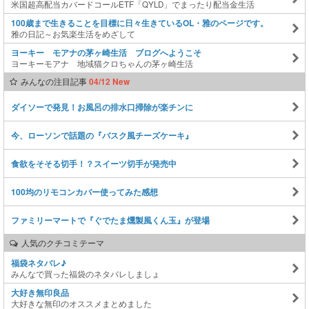
米国超高配当カバードコールETF「QYLD」でまったり配当金生活
100歳まで生きることを目標に日々生きているOL・雅のページです。
雅の日記～お気楽生活をめざして
ヨーキー モアナの茅ヶ崎生活 ブログへようこそ
ヨーキーモアナ 地域猫クロちゃんの茅ヶ崎生活
みんなの注目記事
04/12 New
ダイソーで発見！お風呂の排水口掃除が楽チンに
今、ローソンで話題の『バスク風チーズケーキ』
食欲をそそる切手！？スイーツ切手が発売中
100均のリモコンカバー使ってみた感想
ファミリーマートで『ぐでたま燻製風くん玉』が登場
人気のクチコミテーマ
福袋ネタバレ♪
みんなで買った福袋のネタバレしましょ
大好き無印良品
大好きな無印のオススメまとめました