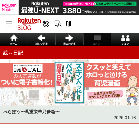
ホーム
新しい記事
過去の記事
コメント
シェア
絵～日記
べらぼう〜蔦重栄華乃夢噺〜
2025.01.16