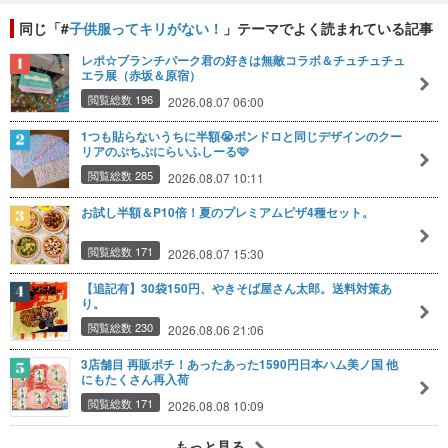
同じ「#
子供服ってキリがない！
」テーマでよく読まれている記事
レポ☆ブランチパーク君の好きは無敵コラボ＆チュチュチュ
エラ展（赤坂＆原宿）
閲覧総数 196
2026.08.07 06:00
1つも貼らないうちに半額😭ボンドロと同じデザインのクー
リアのぷちぷにらいふしーる🩷
閲覧総数 285
2026.08.07 10:11
お試し半額＆P10倍！夏のプレミアムピザ4種セット。
閲覧総数 171
2026.08.07 15:30
【追記有】30袋150円、やきそば屋さん太郎。送料対策あ
り。
閲覧総数 230
2026.08.06 21:06
3店舗目 再販ポチ！あったあった1590円日本ハム美ノ国 他
にもたくさん再入荷
閲覧総数 171
2026.08.08 10:09
もっと見る