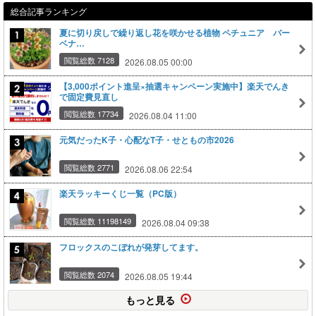
総合記事ランキング
夏に切り戻しで繰り返し花を咲かせる植物 ペチュニア バー
ベナ…
閲覧総数 7128
2026.08.05 00:00
【3,000ポイント進呈×抽選キャンペーン実施中】楽天でんき
で固定費見直し
閲覧総数 17734
2026.08.04 11:00
元気だったK子・心配なT子・せともの市2026
閲覧総数 2771
2026.08.06 22:54
楽天ラッキーくじ一覧（PC版）
閲覧総数 11198149
2026.08.04 09:38
フロックスのこぼれが発芽してます。
閲覧総数 2074
2026.08.05 19:44
もっと見る