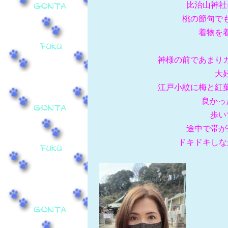
比治山神社
桃​の節句
着物を
神様の前であまり
大
江戸小紋に梅と紅
良かっ
歩い
途中で帯が
ドキドキしな