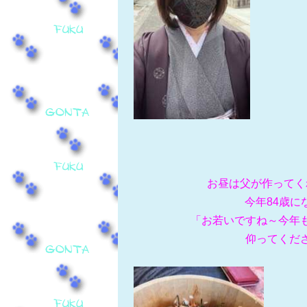
お昼は父が作ってく
今年84歳
「お若いですね～今年
仰ってくだ