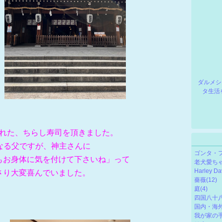
ダルメシ
タ生活
れた、ちらし寿司を頂きました。​
になる父ですが、神主さんに
ゴンタ・
もお身体に気を付けて下さいね」って
老犬愛ち
Harley D
さり大変喜んでいました。
薔薇
(12)
庭
(4)
四国八十
国内・海
我が家の