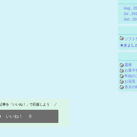
Aug , 2
Jul , 20
Jun , 2
ソフト
★きよし
還暦
お菓子
年始の
お花見
吾太の
記事を「いいね！」で応援しよう
いいね！
0