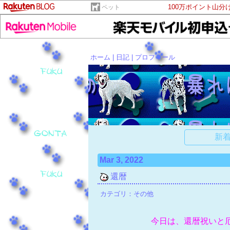
100万ポイント山分
ペット
ホーム
|
日記
|
プロフィール
新着
Mar 3, 2022
還暦
カテゴリ：
その他
​今日は、還暦祝い