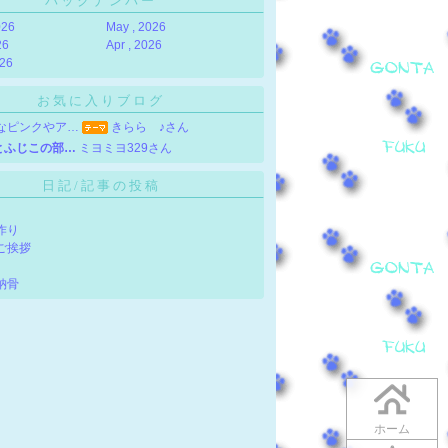
バックナンバー
026
May , 2026
26
Apr , 2026
026
お気に入りブログ
なピンクやア…
きらら ♪さん
とふじこの部…
ミヨミヨ329さん
日記/記事の投稿
作り
ご挨拶
納骨
ホーム