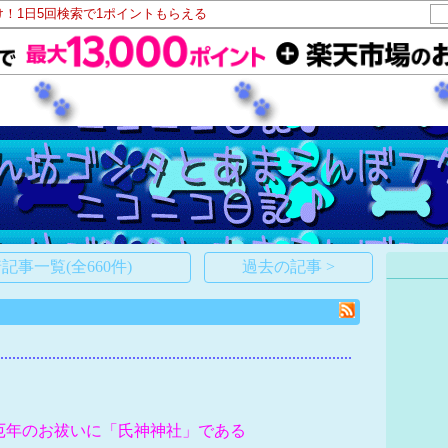
け！1日5回検索で1ポイントもらえる
記事一覧(全660件)
過去の記事 >
と厄年のお祓いに「氏神神社」である