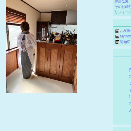
健康
(10)
その他
(56
リフォー
お友達
My flo
認知症
2
1
2
3