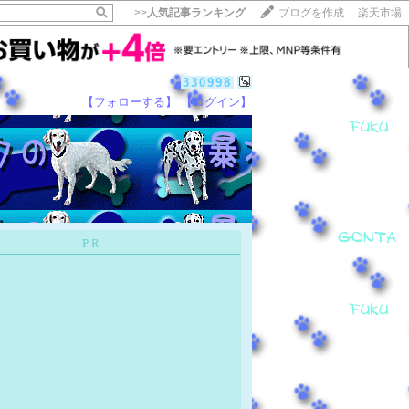
>>
人気記事ランキング
ブログを作成
楽天市場
330998
【フォローする】
【ログイン】
【毎日開催】
15記事にいいね！で1ポイント
10秒滞在
いいね!
--
/
--
PR