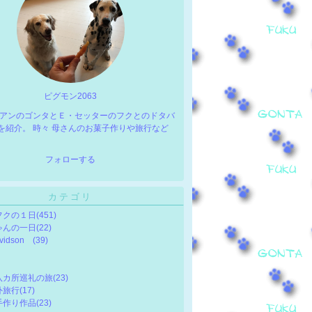
ピグモン2063
アンのゴンタとＥ・セッターのフクとのドタバ
を紹介。 時々 母さんのお菓子作りや旅行など
フォローする
カテゴリ
フクの１日
(451)
ゃんの一日
(22)
avidson
(39)
八カ所巡礼の旅
(23)
外旅行
(17)
手作り作品
(23)