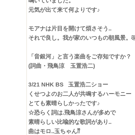
鳴いていました。
元気が出て来て何よりです♪
モアナは片目を開けて煩さそう..
それで良し。我が家のいつもの朝風景。
「音銀河」と言う楽曲をご存知ですか？
(詞曲・飛鳥涼 玉置浩二)
3/21 NHK BS 玉置浩二ショー
くせつよのお二人が共鳴するハーモニー
とても素晴らしかったです♪
☆恐らく詞は.飛鳥涼さんが多めで
素晴らしい比喩的な歌詞があり..
曲はモロ..玉ちゃん⁇