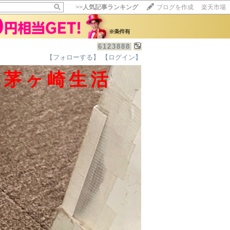
>>
人気記事ランキング
ブログを作成
楽天市場
6123888
【フォローする】
【ログイン】
【毎日開催】
の茅ヶ崎生活
15記事にいいね！で1ポイント
10秒滞在
いいね!
--
/
--