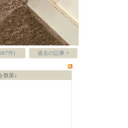
87件)
過去の記事 >
を散策♪