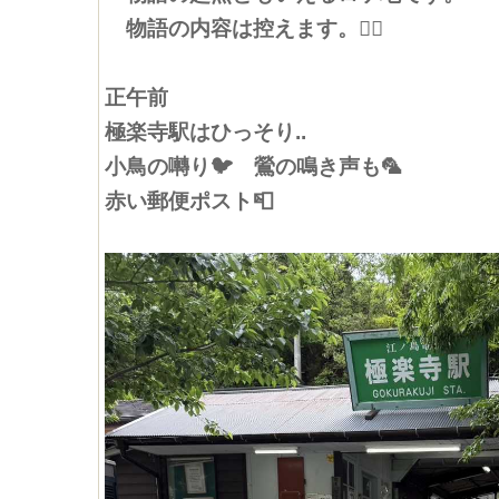
物語の内容は控えます。🙇‍♀️
正午前
極楽寺駅はひっそり..
小鳥の囀り🐦 鶯の鳴き声も🦜
赤い郵便ポスト📮