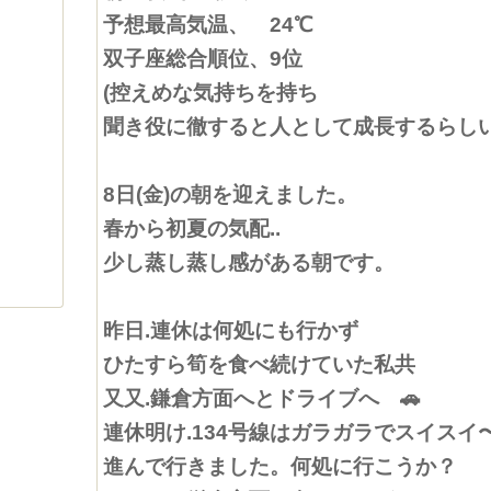
予想最高気温、 24℃
双子座総合順位、9位
(控えめな気持ちを持ち
聞き役に徹すると人として成長するらしい
8日(金)の朝を迎えました。
春から初夏の気配..
少し蒸し蒸し感がある朝です。
昨日.連休は何処にも行かず
ひたすら筍を食べ続けていた私共
又又.鎌倉方面へとドライブへ 🚗
連休明け.134号線はガラガラでスイスイ
進んで行きました。何処に行こうか？