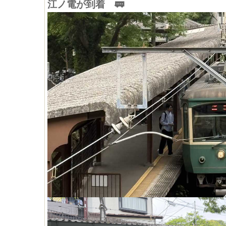
江ノ電が到着 🚃