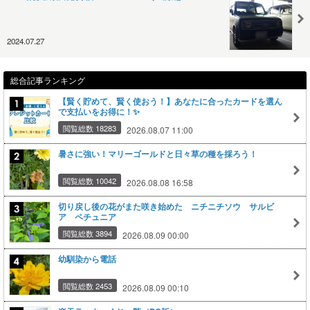
2024.07.27
総合記事ランキング
【賢く貯めて、賢く使おう！】あなたに合ったカードを選ん
で支払いをお得に！✨
閲覧総数 18283
2026.08.07 11:00
暑さに強い！マリーゴールドと日々草の種を採ろう！
閲覧総数 10042
2026.08.08 16:58
切り戻し後の花がまた咲き始めた ニチニチソウ サルビ
ア ペチュニア
閲覧総数 3894
2026.08.09 00:00
幼馴染から電話
閲覧総数 2453
2026.08.09 00:10