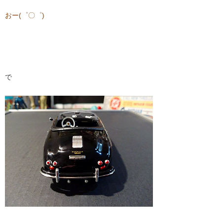
おー(゜〇゜)
で