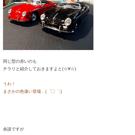
同じ型の赤いのも
チラリと紹介しておきますよと(☆∀☆)
うわ！
まさかの色違い登場…(゜〇゜;)
余談ですが