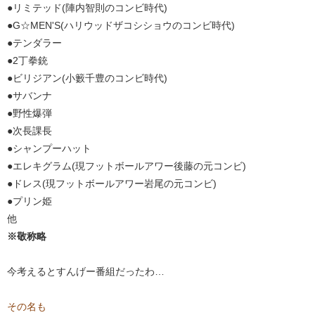
●リミテッド(陣内智則のコンビ時代)
●G☆MEN'S(ハリウッドザコシショウのコンビ時代)
●テンダラー
●2丁拳銃
●ビリジアン(小籔千豊のコンビ時代)
●サバンナ
●野性爆弾
●次長課長
●シャンプーハット
●エレキグラム(現フットボールアワー後藤の元コンビ)
●ドレス(現フットボールアワー岩尾の元コンビ)
●プリン姫
他
※敬称略
今考えるとすんげー番組だったわ…
その名も