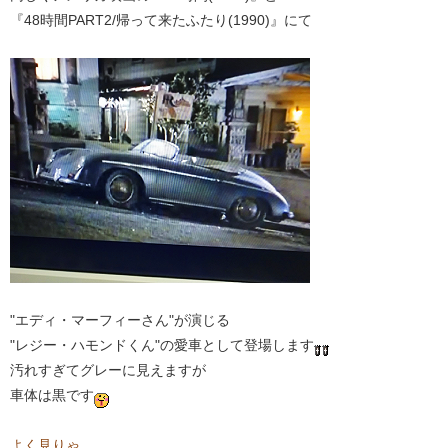
『48時間PART2/帰って来たふたり(1990)』にて
"エディ・マーフィーさん"が演じる
"レジー・ハモンドくん"の愛車として登場します
汚れすぎてグレーに見えますが
車体は黒です
よく見りゃ