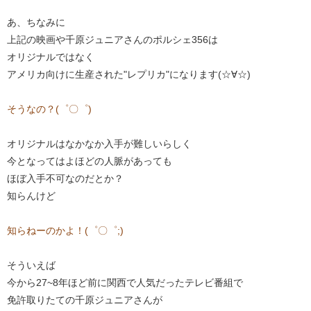
あ、ちなみに
上記の映画や千原ジュニアさんのポルシェ356は
オリジナルではなく
アメリカ向けに生産された"レプリカ"になります(☆∀☆)
そうなの？(゜〇゜)
オリジナルはなかなか入手が難しいらしく
今となってはよほどの人脈があっても
ほぼ入手不可なのだとか？
知らんけど
知らねーのかよ！(゜〇゜;)
そういえば
今から27~8年ほど前に関西で人気だったテレビ番組で
免許取りたての千原ジュニアさんが