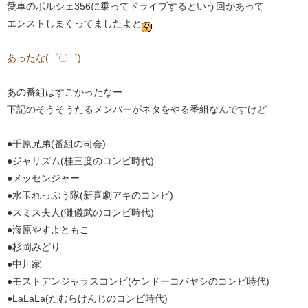
愛車のポルシェ356に乗ってドライブするという回があって
エンストしまくってましたよと
あったな(゜〇゜)
あの番組はすごかったなー
下記のそうそうたるメンバーがネタをやる番組なんですけど
●千原兄弟(番組の司会)
●ジャリズム(桂三度のコンビ時代)
●メッセンジャー
●水玉れっぷう隊(新喜劇アキのコンビ)
●スミス夫人(灘儀武のコンビ時代)
●海原やすよともこ
●杉岡みどり
●中川家
●モストデンジャラスコンビ(ケンドーコバヤシのコンビ時代)
●LaLaLa(たむらけんじのコンビ時代)