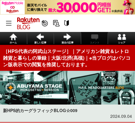
ホーム
新しい記事
過去の記事
コメント
シェア
［HPS代表の阿武山ステージ］｜アメリカン雑貨＆レトロ
雑貨と暮らしの筆録｜大阪/北摂(高槻)｜※当ブログはパソコ
ン版表示での閲覧を推奨しております。
新HPS的カーグラフィックBLOG☆009
2024.09.04