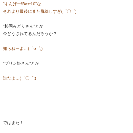
"すんげー!Best10"な！
それより最後にまた脱線しすぎ(゜〇゜)
"杉岡みどりさん"とか
今どうされてるんだろうか？
知らねーよ…(゜o゜;)
"プリン姫さん"とか
誰だよ
…(゜〇゜;)
ではまた！​​​