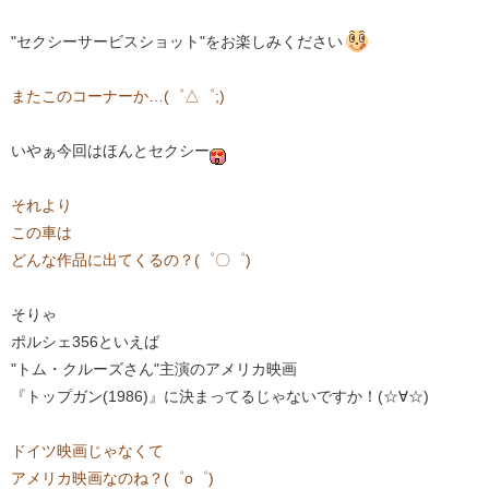
"セクシーサービスショット"をお楽しみください
またこのコーナーか…(゜△゜;)
いやぁ今回はほんとセクシー
それより
​この車は
どんな作品に出てくるの？(゜〇゜)
そりゃ
ポルシェ356といえば
"トム・クルーズさん"主演のアメリカ映画
『トップガン(1986)』に決まってるじゃないですか！(☆∀☆)
ドイツ映画じゃなくて
アメリカ映画なのね？(゜o゜)