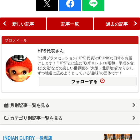
新しい記事
記事一覧
過去の記事
プロフィール
HPS代表さん
"北摂プラスセッション(HPS)代表"のPUNKな日常をお届
けします！ "HPS"とは主に"欧米＆レトロ(昭和・平成を含
む)文化"などの楽しい世界観を "大阪・北摂地域"から少し
ずつ地道に広めようとしている"趣味"の団体です！
フォローする
月別記事一覧を見る
カテゴリ別記事一覧を見る
INDIAN CURRY・長堀店