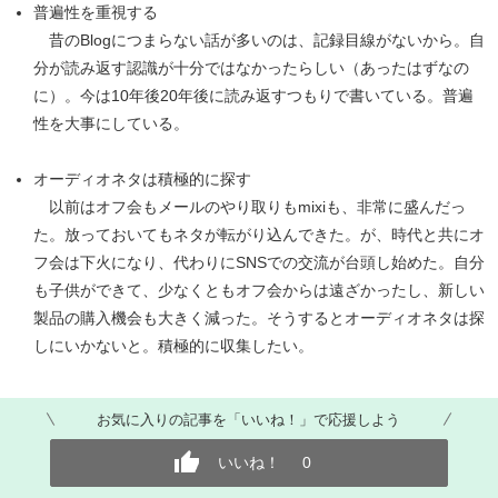
普遍性を重視する
昔のBlogにつまらない話が多いのは、記録目線がないから。自
分が読み返す認識が十分ではなかったらしい（あったはずなの
に）。今は10年後20年後に読み返すつもりで書いている。普遍
性を大事にしている。
オーディオネタは積極的に探す
以前はオフ会もメールのやり取りもmixiも、非常に盛んだっ
た。放っておいてもネタが転がり込んできた。が、時代と共にオ
フ会は下火になり、代わりにSNSでの交流が台頭し始めた。自分
も子供ができて、少なくともオフ会からは遠ざかったし、新しい
製品の購入機会も大きく減った。そうするとオーディオネタは探
しにいかないと。積極的に収集したい。
お気に入りの記事を「いいね！」で応援しよう
いいね！
0