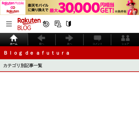
ホーム
前へ
次へ
コメント
シェア
Ｂｌｏｇ ｄｅ ａｆｕｔｕｒａ
カテゴリ別記事一覧