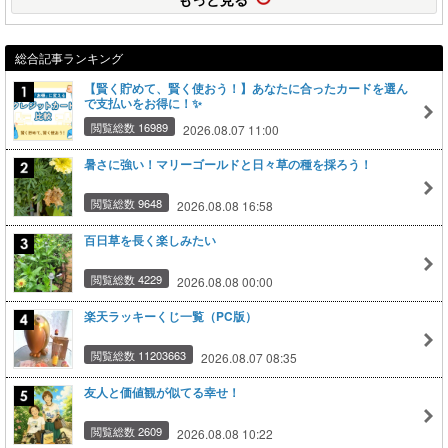
総合記事ランキング
【賢く貯めて、賢く使おう！】あなたに合ったカードを選ん
で支払いをお得に！✨
閲覧総数 16989
2026.08.07 11:00
暑さに強い！マリーゴールドと日々草の種を採ろう！
閲覧総数 9648
2026.08.08 16:58
百日草を長く楽しみたい
閲覧総数 4229
2026.08.08 00:00
楽天ラッキーくじ一覧（PC版）
閲覧総数 11203663
2026.08.07 08:35
友人と価値観が似てる幸せ！
閲覧総数 2609
2026.08.08 10:22