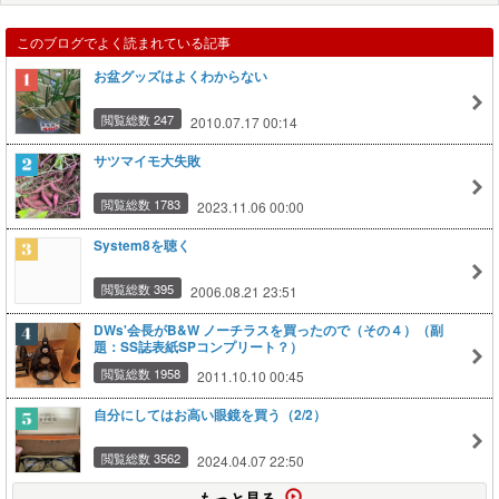
このブログでよく読まれている記事
お盆グッズはよくわからない
閲覧総数 247
2010.07.17 00:14
サツマイモ大失敗
閲覧総数 1783
2023.11.06 00:00
System8を聴く
閲覧総数 395
2006.08.21 23:51
DWs'会長がB&W ノーチラスを買ったので（その４）（副
題：SS誌表紙SPコンプリート？）
閲覧総数 1958
2011.10.10 00:45
自分にしてはお高い眼鏡を買う（2/2）
閲覧総数 3562
2024.04.07 22:50
もっと見る