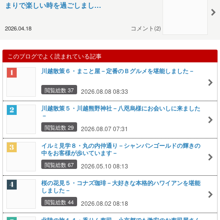
まりで楽しい時を過ごしまし…
2026.04.18
コメント(2)
このブログでよく読まれている記事
川越散策６・まこと屋－定番のＢグルメを堪能しました－
閲覧総数 37
2026.08.08 08:33
川越散策５・川越熊野神社－八咫烏様にお会いしに来ました
－
閲覧総数 29
2026.08.07 07:31
イルミ見学８・丸の内仲通り－シャンパンゴールドの輝きの
中をお客様が歩いています－
閲覧総数 67
2026.05.10 08:13
桜の花見５・コナズ珈琲－大好きな本格的ハワイアンを堪能
しました－
閲覧総数 44
2026.08.02 08:18