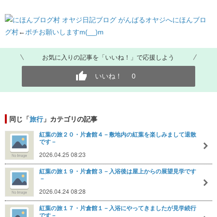
にほんブロ
グ村
←
ポチお願いしますm(__)m
お気に入りの記事を「いいね！」で応援しよう
いいね！
0
同じ「
旅行
」カテゴリの記事
紅葉の旅２０・片倉館４－敷地内の紅葉を楽しみまして退散
です－
2026.04.25 08:23
紅葉の旅１９・片倉館３－入浴後は屋上からの展望見学です
－
2026.04.24 08:28
紅葉の旅１７・片倉館１－入浴にやってきましたが見学続行
です－