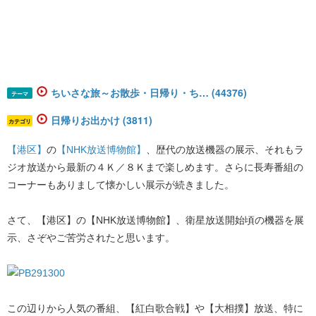
ちいさな旅～お散歩・日帰り・ち… (44376)
テーマ
日帰りお出かけ (3811)
カテゴリ
【港区】
​の​
【NHK放送博物館】
​、歴代の放送機器の展示、それもラ
ジオ放送から最新の４Ｋ／８Ｋまで楽しめます。さらに長寿番組の
コーナーもありまして懐かしい展示が続きました。
さて、【港区】の【NHK放送博物館】、衛星放送開始頃の機器を展
示、さぞやご苦労されたと思います。
この辺りから人気の番組、【紅白歌合戦】や【大相撲】放送、特に