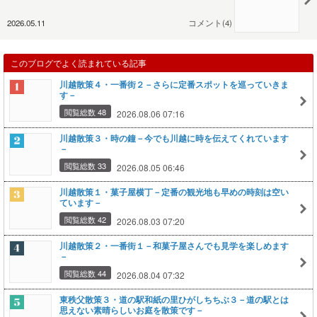
2026.05.11
コメント(4)
このブログでよく読まれている記事
川越散策４・一番街２－さらに定番スポットを巡っていきま
す－
閲覧総数 48
2026.08.06 07:16
川越散策３・時の鐘－今でも川越に時を伝えてくれています
－
閲覧総数 33
2026.08.05 06:46
川越散策１・菓子屋横丁－定番の観光地も早めの時刻は空い
ています－
閲覧総数 42
2026.08.03 07:20
川越散策２・一番街１－和菓子屋さんでも見学を楽しめます
－
閲覧総数 44
2026.08.04 07:32
東秩父散策３・道の駅和紙の里ひがしちちぶ３－道の駅とは
思えない素晴らしいお庭を散策です－