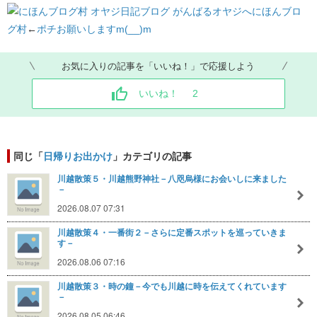
にほんブロ
グ村
←
ポチお願いしますm(__)m
お気に入りの記事を「いいね！」で応援しよう
いいね！
2
同じ「
日帰りお出かけ
」カテゴリの記事
川越散策５・川越熊野神社－八咫烏様にお会いしに来ました
－
2026.08.07 07:31
川越散策４・一番街２－さらに定番スポットを巡っていきま
す－
2026.08.06 07:16
川越散策３・時の鐘－今でも川越に時を伝えてくれています
－
2026.08.05 06:46