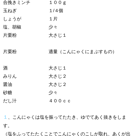
合挽きミンチ １００ｇ
玉ねぎ １/４個
しょうが １片
塩、胡椒 少々
片栗粉 大さじ１
片栗粉 適量（こんにゃくにまぶすもの）
酒 大さじ１
みりん 大さじ２
醤油 大さじ２
砂糖 少々
だし汁 ４００ｃｃ
１
、こんにゃくは塩を振ってたたき、ゆでてあく抜きをしま
す。
（塩をふってたたくことでこんにゃくのこしが取れ、あくが出