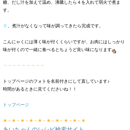
糖、だし汁を加えて温め、沸騰したら４を入れて弱火で煮ま
す。
６
、煮汁がなくなって味が調ってきたら完成です。
こんにゃくには薄く味が付くくらいですが、お肉にはしっかり
味が付くので一緒に食べるとちょうど良い味になります
～～～～～～～～～
トップページのフォトを名前付きにして直しています♪
時間があるときに見てくださいね！！
トップページ
★～★～★～★～★～★～★～★～★～★
あいちゃんのレシピ検索サイト