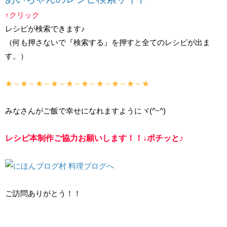
↑クリック
レシピが検索できます♪
（何も押さないで『検索する』を押すと全てのレシピが出ま
す。）
★～★～★～★～★～★～★～★～★～★
みなさんがご飯で幸せになれますようにヾ(^ｰ^)ゞ
レシピ本制作ご協力お願いします！！↓ポチッと♪
ご訪問ありがとう！！