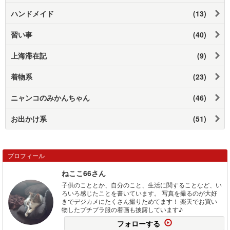
ハンドメイド
(13)
習い事
(40)
上海滞在記
(9)
着物系
(23)
ニャンコのみかんちゃん
(46)
お出かけ系
(51)
プロフィール
ねここ66さん
子供のこととか、自分のこと、生活に関することなど、い
ろいろ感じたことを書いています。 写真を撮るのが大好
きでデジカメにたくさん撮りためてます！ 楽天でお買い
物したプチプラ服の着画も披露しています♪
フォローする