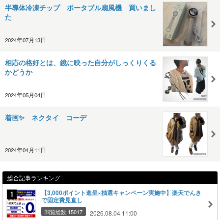
半導体冷凍チップ ポータブル扇風機 買いまし
た
2024年07月13日
相応の格好とは、鏡に映った自分がしっくりくる
かどうか
2024年05月04日
着画✨ ネクタイ コーデ
2024年04月11日
総合記事ランキング
【3,000ポイント進呈×抽選キャンペーン実施中】楽天でんき
で固定費見直し
閲覧総数 15017
2026.08.04 11:00