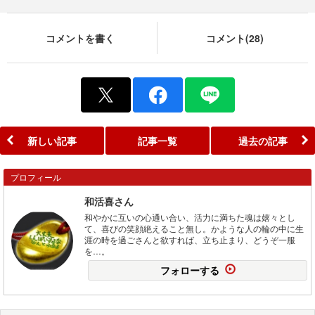
コメントを書く
コメント(28)
新しい記事
記事一覧
過去の記事
プロフィール
和活喜さん
和やかに互いの心通い合い、活力に満ちた魂は嬉々とし
て、喜びの笑顔絶えること無し。かような人の輪の中に生
涯の時を過ごさんと欲すれば、立ち止まり、どうぞ一服
を…。
フォローする