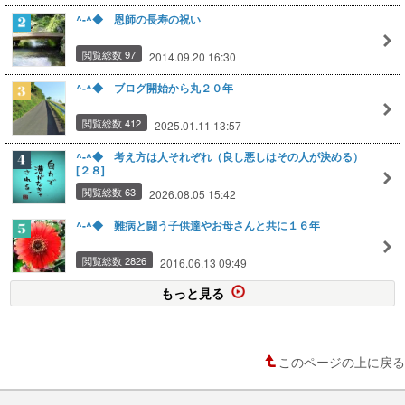
^-^◆ 恩師の長寿の祝い
閲覧総数 97
2014.09.20 16:30
^-^◆ ブログ開始から丸２０年
閲覧総数 412
2025.01.11 13:57
^-^◆ 考え方は人それぞれ（良し悪しはその人が決める）
[２８]
閲覧総数 63
2026.08.05 15:42
^-^◆ 難病と闘う子供達やお母さんと共に１６年
閲覧総数 2826
2016.06.13 09:49
もっと見る
このページの上に戻る