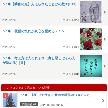
^-^◆【助言の光】支えられたことばの数々[011]
2026.02.28
コメント(27)
^-^◆ 敬語の乱れが真心を歪める＜１＞
2026.02.27
コメント(32)
^-^◆ 考え方は人それぞれ（良し悪しはその人
が決める）[５]
2026.02.26
コメント(31)
このブログでよく読まれている記事
^-^◆ 【再】今に生きる 最後の猛烈記者（鬼デスク）
閲覧総数 61
2026.08.06 13:26