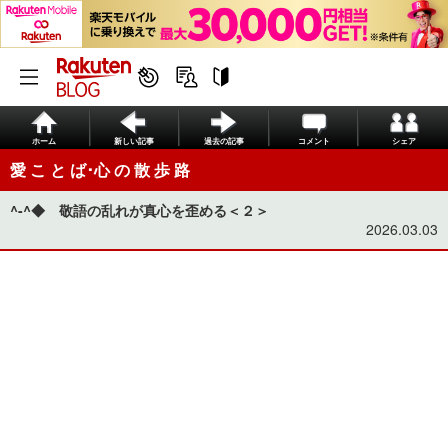
ホーム
新しい記事
過去の記事
コメント
シェア
愛 こ と ば･心 の 散 歩 路
^-^◆ 敬語の乱れが真心を歪める＜２＞
2026.03.03