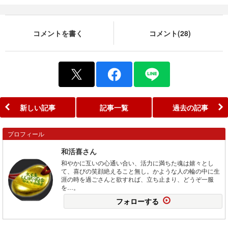
コメントを書く
コメント(28)
新しい記事
記事一覧
過去の記事
プロフィール
和活喜さん
和やかに互いの心通い合い、活力に満ちた魂は嬉々とし
て、喜びの笑顔絶えること無し。かような人の輪の中に生
涯の時を過ごさんと欲すれば、立ち止まり、どうぞ一服
を…。
フォローする