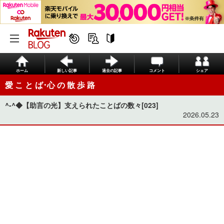
ホーム
新しい記事
過去の記事
コメント
シェア
愛 こ と ば･心 の 散 歩 路
^-^◆【助言の光】支えられたことばの数々[023]
2026.05.23