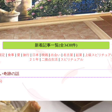
新着記事一覧(全3438件)
鑑定
|
食事
|
愛
|
旅行
|
日本
|
映画
|
出会い
|
名古屋
|
起業
|
上級スピリチュア
２１年
|
二拠点生活
|
スピリチュアル
い奇跡の話
)