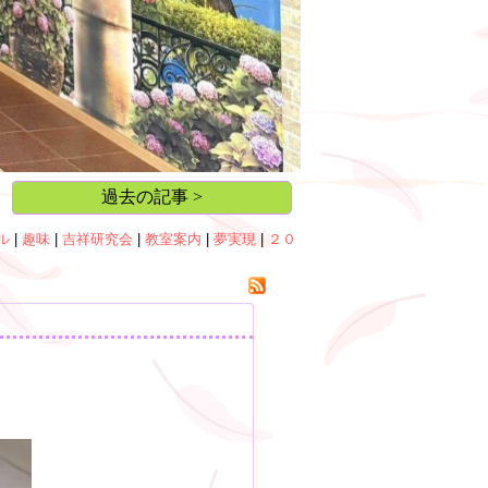
過去の記事 >
ル
|
趣味
|
吉祥研究会
|
教室案内
|
夢実現
|
２０