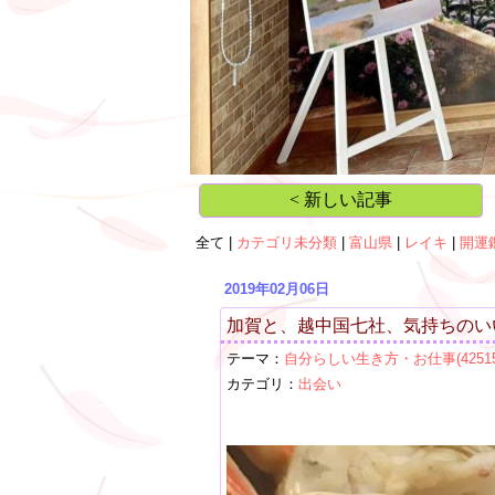
< 新しい記事
全て |
カテゴリ未分類
|
富山県
|
レイキ
|
開運
2019年02月06日
加賀と、越中国七社、気持ちのい
テーマ：
自分らしい生き方・お仕事(42515
カテゴリ：
出会い