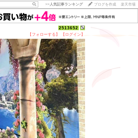
>>
人気記事ランキング
ブログを作成
楽天市場
2513652
【フォローする】
【ログイン】
【毎日開催】
15記事にいいね！で1ポイント
10秒滞在
いいね!
--
/
--