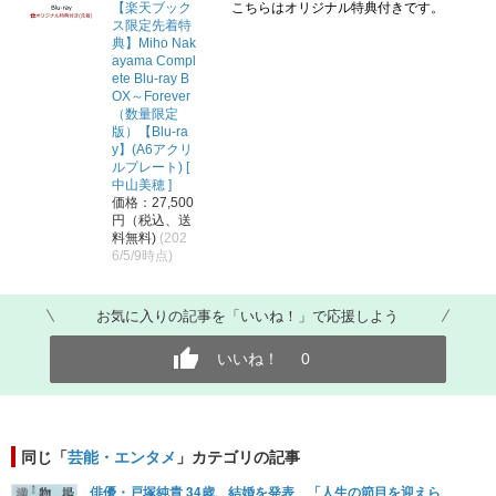
【楽天ブック
こちらはオリジナル特典付きです。
ス限定先着特
典】Miho Nak
ayama Compl
ete Blu-ray B
OX～Forever
（数量限定
版）【Blu-ra
y】(A6アクリ
ルプレート) [
中山美穂 ]
価格：27,500
円（税込、送
料無料)
(202
6/5/9時点)
お気に入りの記事を「いいね！」で応援しよう
いいね！
0
同じ「
芸能・エンタメ
」カテゴリの記事
俳優・戸塚純貴 34歳、結婚を発表 「人生の節目を迎えら