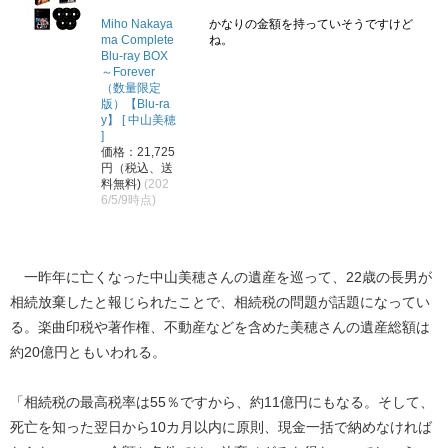
Miho Nakaya
かなりの金額を持っていそうですけど
ma Complete
ね。
Blu-ray BOX
～Forever
（数量限定
版）【Blu-ra
y】 [ 中山美穂
]
価格：21,725
円（税込、送
料無料)
(202
6/5/9時点)
一昨年に亡くなった中山美穂さんの遺産を巡って、22歳の長男が
相続放棄したと報じられたことで、相続税の問題が話題になってい
る。楽曲印税や著作権、不動産などを含めた美穂さんの遺産総額は
約20億円ともいわれる。
「相続税の最高税率は55％ですから、約11億円にもなる。そして、
死亡を知った翌日から10カ月以内に原則、現金一括で納めなければ