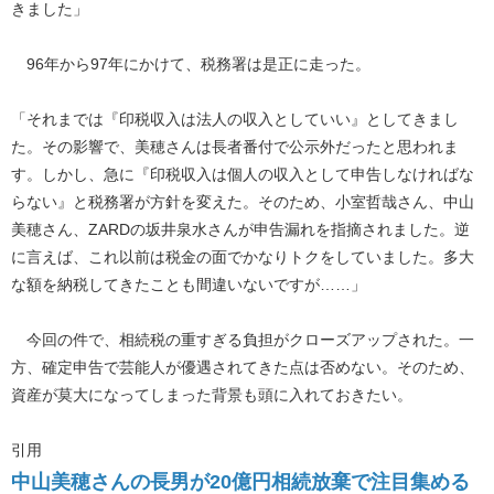
きました」
96年から97年にかけて、税務署は是正に走った。
「それまでは『印税収入は法人の収入としていい』としてきまし
た。その影響で、美穂さんは長者番付で公示外だったと思われま
す。しかし、急に『印税収入は個人の収入として申告しなければな
らない』と税務署が方針を変えた。そのため、小室哲哉さん、中山
美穂さん、ZARDの坂井泉水さんが申告漏れを指摘されました。逆
に言えば、これ以前は税金の面でかなりトクをしていました。多大
な額を納税してきたことも間違いないですが……」
今回の件で、相続税の重すぎる負担がクローズアップされた。一
方、確定申告で芸能人が優遇されてきた点は否めない。そのため、
資産が莫大になってしまった背景も頭に入れておきたい。
引用
中山美穂さんの長男が20億円相続放棄で注目集める