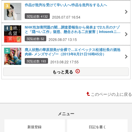
作品が批判を受けて辛い人へ/作品を批判をする人へ
閲覧総数 4132
2026.07.07 16:54
NHK性加害問題の闇…調査委報告から発表まで2カ月のナゾ
と「隠ぺい工作」疑惑、懸念される二次被害｜Infoseekニュ
ース
閲覧総数 52
2026.08.07 13:15
廃人状態の華原朋美が全裸で…エイベックス松浦社長の酒池
肉林- メンズサイゾー（2013年8月21日16時45分）
閲覧総数 193
2013.08.22 17:55
もっと見る
このページの上に戻る
メニュー
新規登録
日記を書く