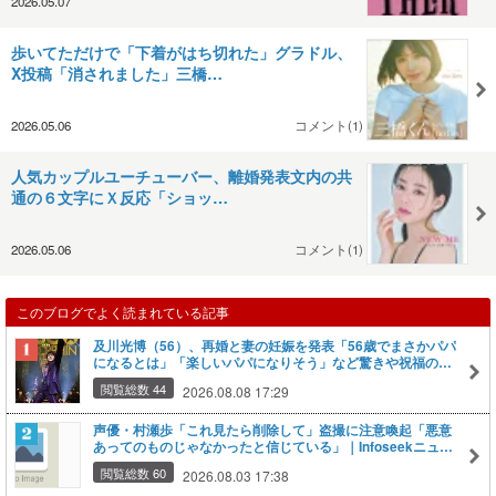
2026.05.07
歩いてただけで「下着がはち切れた」グラドル、
X投稿「消されました」三橋…
2026.05.06
コメント(1)
人気カップルユーチューバー、離婚発表文内の共
通の６文字にＸ反応「ショッ…
2026.05.06
コメント(1)
このブログでよく読まれている記事
及川光博（56）、再婚と妻の妊娠を発表「56歳でまさかパパ
になるとは」「楽しいパパになりそう」など驚きや祝福の声
｜Infoseekニュース
閲覧総数 44
2026.08.08 17:29
声優・村瀬歩「これ見たら削除して」盗撮に注意喚起「悪意
あってのものじゃなかったと信じている」｜Infoseekニュー
ス
閲覧総数 60
2026.08.03 17:38