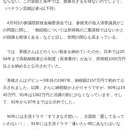
ならない。この金額と条件では、放棄せざるを得ないのでしょう」
（ベテラン芸能記者=以下同）
4月9日の参議院財政金融委員会では、参政党の塩入清香議員がこ
の問題に関し、「相続税については所得税の二重課税ではないかと
の指摘も根強くある」などと話し、世間の関心も高まっている。
では、美穂さんはどのくらい税金を納めていたのか。日本では20
04年まで高額納税者公示制度（長者番付）があり、所得税1000万円
以上を納めると公示されていた。
「美穂さんはデビュー3年目の1987年、納税額2157万円で初めて公
示されました。以降、さらに納税額が上がりそうですが、90年は19
45万円、91年は1382万円と活躍の割に少なくなっています。そし
て、92年から97年までは公示外でした」
90年には主演ドラマ「すてきな片想い」、主題歌「愛してるって
いわない！」、91年には主演ドラマ「逢いたい時にあなたはいな