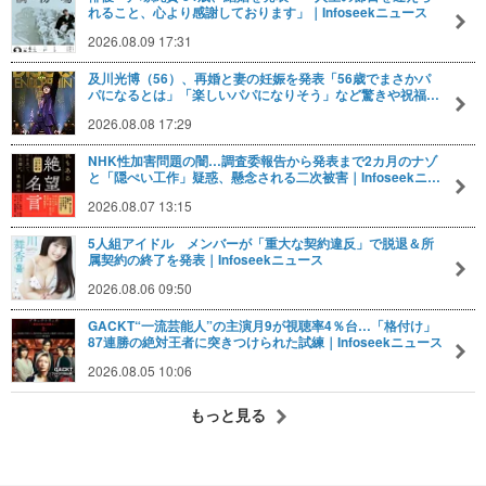
れること、心より感謝しております」｜Infoseekニュース
2026.08.09 17:31
及川光博（56）、再婚と妻の妊娠を発表「56歳でまさかパ
パになるとは」「楽しいパパになりそう」など驚きや祝福…
2026.08.08 17:29
NHK性加害問題の闇…調査委報告から発表まで2カ月のナゾ
と「隠ぺい工作」疑惑、懸念される二次被害｜Infoseekニ…
2026.08.07 13:15
5人組アイドル メンバーが「重大な契約違反」で脱退＆所
属契約の終了を発表｜Infoseekニュース
2026.08.06 09:50
GACKT“一流芸能人”の主演月9が視聴率4％台…「格付け」
87連勝の絶対王者に突きつけられた試練｜Infoseekニュース
2026.08.05 10:06
もっと見る