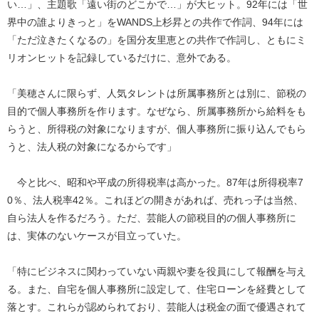
い…」、主題歌「遠い街のどこかで…」が大ヒット。92年には「世
界中の誰よりきっと」をWANDS上杉昇との共作で作詞、94年には
「ただ泣きたくなるの」を国分友里恵との共作で作詞し、ともにミ
リオンヒットを記録しているだけに、意外である。
「美穂さんに限らず、人気タレントは所属事務所とは別に、節税の
目的で個人事務所を作ります。なぜなら、所属事務所から給料をも
らうと、所得税の対象になりますが、個人事務所に振り込んでもら
うと、法人税の対象になるからです」
今と比べ、昭和や平成の所得税率は高かった。87年は所得税率7
0％、法人税率42％。これほどの開きがあれば、売れっ子は当然、
自ら法人を作るだろう。ただ、芸能人の節税目的の個人事務所に
は、実体のないケースが目立っていた。
「特にビジネスに関わっていない両親や妻を役員にして報酬を与え
る。また、自宅を個人事務所に設定して、住宅ローンを経費として
落とす。これらが認められており、芸能人は税金の面で優遇されて