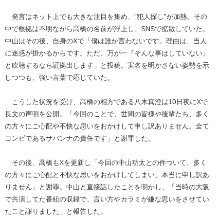
発言はネット上でも大きな注目を集め、”犯人探し”が加熱。その
中で根拠は不明ながら高橋の名前が浮上し、SNSで拡散していた。
中山はその後、自身のXで「僕は誰か言わないです。理由は、当人
に迷惑が掛かるからです。ただ、万が一『そんな事はしていない』
と吹聴するなら証拠出します」と投稿。実名を明かさない姿勢を示
しつつも、強い言葉で応じていた。
こうした状況を受け、高橋の相方である八木真澄は10日夜にXで
長文の声明を公開。「今回のことで、世間の皆様や後輩たち、多く
の方々にご心配や不快な思いをおかけして申し訳ありません。全て
コンビであるサバンナの責任です」と謝罪した。
その後、高橋もXを更新し「今回の中山功太との件ついて、多く
の方々にご心配と不快な思いをおかけしてしまい、本当に申し訳あ
りません」と謝罪。中山と直接話したことを明かし、「当時の大阪
で共演してた番組の収録で、言い方やカラミが嫌な思いをさせてい
たこと謝りました」と報告した。