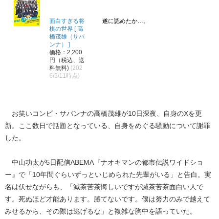
面白すぎる将
遂に認めたか…。
棋の世界 [ 高
橋茂雄（サバ
ンナ） ]
価格：2,200
円（税込、送
料無料)
(202
6/5/11時点)
お笑いコンビ・サバンナの高橋茂雄が10日深夜、自身のXを更
新。ここ数日で話題となっている、自身をめぐる騒動について謝罪
した。
中山功太が5日配信ABEMA『ナオキマンの都市伝説ワイドショ
ー』で「10年間ぐらいずっといじめられた先輩がいる」と告白。実
名は伏せながらも、「滅茶苦茶悔しいですが滅茶苦茶面白い人で
す。死ぬほど才能あります。勝てないです。僕は努力のみで越えて
みせるから、その際は逃げるな」と複雑な胸中を語っていた。