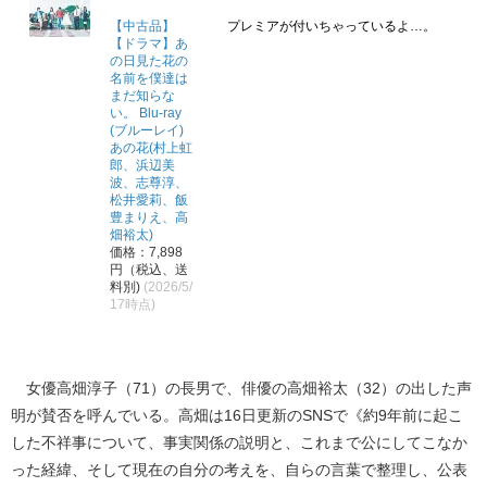
【中古品】
プレミアが付いちゃっているよ…。
【ドラマ】あ
の日見た花の
名前を僕達は
まだ知らな
い。 Blu-ray
(ブルーレイ)
あの花(村上虹
郎、浜辺美
波、志尊淳、
松井愛莉、飯
豊まりえ、高
畑裕太)
価格：7,898
円（税込、送
料別)
(2026/5/
17時点)
女優高畑淳子（71）の長男で、俳優の高畑裕太（32）の出した声
明が賛否を呼んでいる。高畑は16日更新のSNSで《約9年前に起こ
した不祥事について、事実関係の説明と、これまで公にしてこなか
った経緯、そして現在の自分の考えを、自らの言葉で整理し、公表