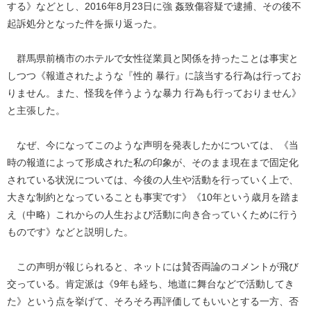
する》などとし、2016年8月23日に強 姦致傷容疑で逮捕、その後不
起訴処分となった件を振り返った。
群馬県前橋市のホテルで女性従業員と関係を持ったことは事実と
しつつ《報道されたような『性的 暴行』に該当する行為は行ってお
りません。また、怪我を伴うような暴力 行為も行っておりません》
と主張した。
なぜ、今になってこのような声明を発表したかについては、《当
時の報道によって形成された私の印象が、そのまま現在まで固定化
されている状況については、今後の人生や活動を行っていく上で、
大きな制約となっていることも事実です》《10年という歳月を踏ま
え（中略）これからの人生および活動に向き合っていくために行う
ものです》などと説明した。
この声明が報じられると、ネットには賛否両論のコメントが飛び
交っている。肯定派は《9年も経ち、地道に舞台などで活動してき
た》という点を挙げて、そろそろ再評価してもいいとする一方、否