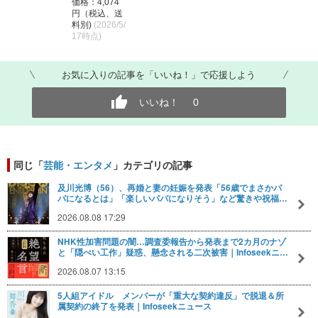
価格：4,074
円（税込、送
料別)
(2026/5/
17時点)
お気に入りの記事を「いいね！」で応援しよう
いいね！
0
同じ「
芸能・エンタメ
」カテゴリの記事
及川光博（56）、再婚と妻の妊娠を発表「56歳でまさかパ
パになるとは」「楽しいパパになりそう」など驚きや祝福…
2026.08.08 17:29
NHK性加害問題の闇…調査委報告から発表まで2カ月のナゾ
と「隠ぺい工作」疑惑、懸念される二次被害｜Infoseekニ…
2026.08.07 13:15
5人組アイドル メンバーが「重大な契約違反」で脱退＆所
属契約の終了を発表｜Infoseekニュース