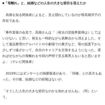
■「母離れ」と、結婚などの人生の大きな節目を迎えたか
高畑を知る関係者によると、見え隠れしているのが母高畑淳子の
存在である。
「事件直後の会見で、高畑さんは『（裕太の芸能界復帰は）しては
いけない』と言い、裕太も一時的ながら表舞台から消えました。そ
して遺品整理のアルバイトや小劇場での裏方など、母の庇護下から
少しずつ遠ざかって、自分のキャリアを主張するようになった。遅
ればせながらの母離れを今回の声明で見る業界人もいると思います
よ」（テレビ関係者）
2019年にはダンサーとの熱愛報道があり、「同棲」との見方もあ
った。その後、結婚などの続報はないが、
「そうした人生の大きな節目なのかも知れませんね」（同）とい
う。