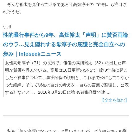
そんな裕太を見守っているであろう高畑淳子の〝声明〟も注目さ
れそうだ。
引用
性的暴行事件から9年、高畑裕太「声明」に賛否両論
のウラ…見え隠れする母淳子の庇護と完全自立への
歩み｜Infoseekニュース
女優高畑淳子（71）の長男で、俳優の高畑裕太（32）の出した声
明が賛否を呼んでいる。高畑は16日更新のSNSで《約9年前に起こ
した不祥事について、事実関係の説明と、これまで公にしてこなか
った経緯、そして現在の自分の考えを、自らの言葉で整理し、公表
する》などとし、2016年8月23日に強 姦致傷容疑で逮…
【全文を読む】
私も「何で今頃になって？」と思いましたが、どうやらホテル従