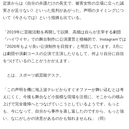
定派からは《自分の弁護だけの長文で、被害女性の立場に立った誠
実さが足りない》といった批判があがった。声明のタイミングにつ
いて《今さらでは》という指摘も出ている。
「2019年に芸能活動を再開して以降、高畑は自らが主宰する劇団
『ハイワイヤ』での舞台制作に公演運営と積極的で、Instagramでは
『2026年もより良い公演制作を目指す』と明言しています。3月に
は劇団や演劇コースの公演で主演したりもして、何より自分に自信
をつけているのことがうかがえます」
とは、スポーツ紙芸能デスク。
「この声明を機に地上波テレビからすぐオファーが舞い込むとは考
えにくく、今後も舞台など小規模な現場を注視に、そこからの積み
上げで完全復帰へとつなげていこうとしているようです。もっと
も、今になって、自分から事件を蒸し返したのですから、もっと強
い、なにがしかの決意があるのかも知れませんね」（同）