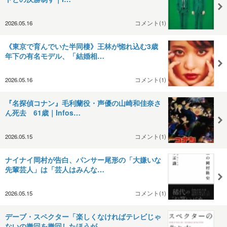
2026.05.16
コメント(1)
《東京で育んでいた半同棲》王林が惚れ込む3歳
年下の有名モデル、「結婚相…
2026.05.16
コメント(1)
『名探偵コナン』毛利蘭役・声優の山崎和佳奈さ
ん死去 61歳｜Infos…
2026.05.15
コメント(1)
ナイナイ岡村が告白、パンサー尾形の「大嫌いな
先輩芸人」は「芸人はみんな…
2026.05.15
コメント(1)
デーブ・スペクター「楽しくなければテレビじゃ
ないの撤回を撤回したほうが…