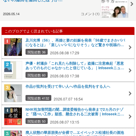
2026.05.14
コメント(1)
このブログでよく読まれている記事
及川光博（56）、再婚と妻の妊娠を発表「56歳でまさかパパ
になるとは」「楽しいパパになりそう」など驚きや祝福の声
｜Infoseekニュース
閲覧総数 36
2026.08.08 17:29
声優・村瀬歩「これ見たら削除して」盗撮に注意喚起「悪意
あってのものじゃなかったと信じている」｜Infoseekニュー
ス
閲覧総数 60
2026.08.03 17:38
作品が批判を受けて辛い人へ/作品を批判をする人へ
閲覧総数 4132
2026.07.07 16:54
NHK性加害問題の闇…調査委報告から発表まで2カ月のナゾ
と「隠ぺい工作」疑惑、懸念される二次被害｜Infoseekニュ
ース
閲覧総数 50
2026.08.07 13:15
廃人状態の華原朋美が全裸で…エイベックス松浦社長の酒池