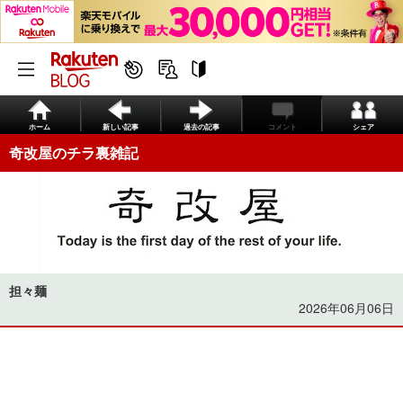
ホーム
新しい記事
過去の記事
コメント
シェア
奇改屋のチラ裏雑記
担々麺
2026年06月06日