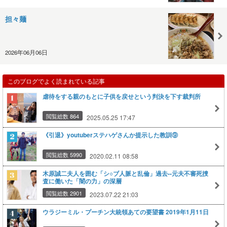
担々麺
2026年06月06日
このブログでよく読まれている記事
虐待をする親のもとに子供を戻せという判決を下す裁判所
閲覧総数 864
2025.05.25 17:47
《引退》youtuberステハゲさんか提示した教訓⑨
閲覧総数 5990
2020.02.11 08:58
木原誠二夫人を囲む「シ○ブ人脈と乱倫」過去--元夫不審死捜
査に働いた「闇の力」の深層
閲覧総数 2901
2023.07.22 21:03
ウラジーミル・プーチン大統領あての要望書 2019年1月11日