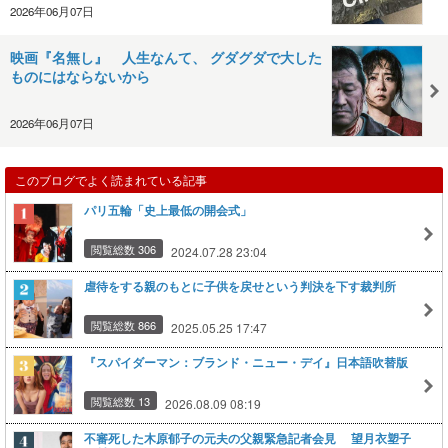
2026年06月07日
映画『名無し』 人生なんて、 グダグダで大した
ものにはならないから
2026年06月07日
このブログでよく読まれている記事
パリ五輪「史上最低の開会式」
閲覧総数 306
2024.07.28 23:04
虐待をする親のもとに子供を戻せという判決を下す裁判所
閲覧総数 866
2025.05.25 17:47
『スパイダーマン：ブランド・ニュー・デイ』日本語吹替版
閲覧総数 13
2026.08.09 08:19
不審死した木原郁子の元夫の父親緊急記者会見 望月衣塑子