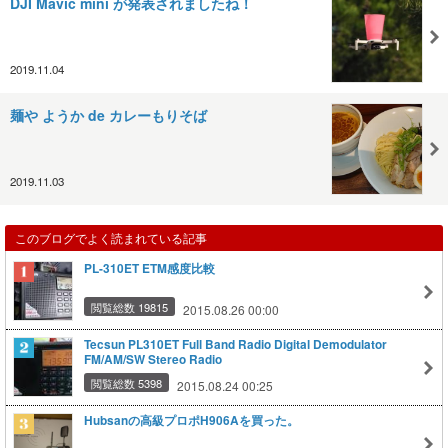
DJI Mavic mini が発表されましたね！
2019.11.04
麺や ようか de カレーもりそば
2019.11.03
このブログでよく読まれている記事
PL-310ET ETM感度比較
閲覧総数 19815
2015.08.26 00:00
Tecsun PL310ET Full Band Radio Digital Demodulator
FM/AM/SW Stereo Radio
閲覧総数 5398
2015.08.24 00:25
Hubsanの高級プロポH906Aを買った。