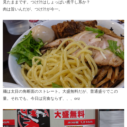
見たままです。つけ汁はしょっぱい煮干し系か？
肉は旨いんだが、つけ汁が今一。
麺は太目の角断面のストレート。大盛無料だが、普通盛りでこの
量。それでも、今日は完食ならず、、、orz