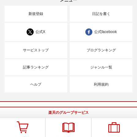
新規登録
日記を書く
公式X
公式facebook
サービストップ
ブログランキング
記事ランキング
ジャンル一覧
ヘルプ
利用規約
楽天のグループサービス