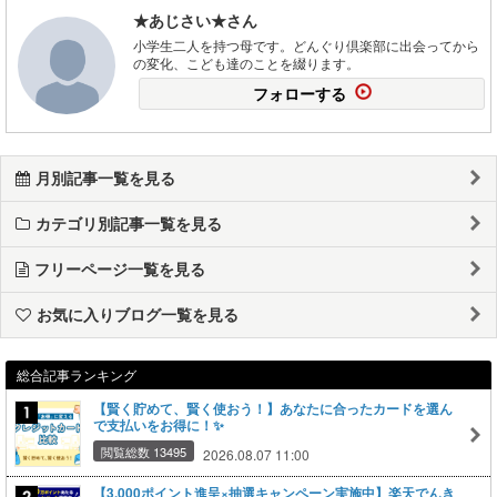
★あじさい★さん
小学生二人を持つ母です。どんぐり倶楽部に出会ってから
の変化、こども達のことを綴ります。
フォローする
月別記事一覧を見る
カテゴリ別記事一覧を見る
フリーページ一覧を見る
お気に入りブログ一覧を見る
総合記事ランキング
【賢く貯めて、賢く使おう！】あなたに合ったカードを選ん
で支払いをお得に！✨
閲覧総数 13495
2026.08.07 11:00
【3,000ポイント進呈×抽選キャンペーン実施中】楽天でんき