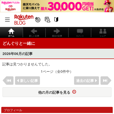
ホーム
新しい記事
過去の記事
コメント
シェア
どんぐりと一緒に
2026年06月の記事
記事は見つかりませんでした。
1ページ（全0件中）
新しい記事
過去の記事
他の月の記事を見る
プロフィール