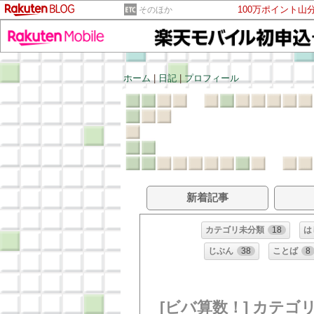
100万ポイント山
そのほか
ホーム
|
日記
|
プロフィール
新着記事
カテゴリ未分類
18
は
じぶん
38
ことば
8
[ビバ算数！] カテゴ