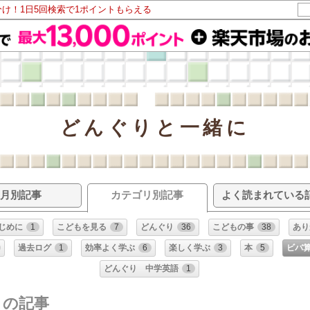
分け！1日5回検索で1ポイントもらえる
どんぐりと一緒に
月別記事
カテゴリ別記事
よく読まれている
じめに
1
こどもを見る
7
どんぐり
36
こどもの事
38
あり
過去ログ
1
効率よく学ぶ
6
楽しく学ぶ
3
本
5
ビバ
どんぐり 中学英語
1
リの記事