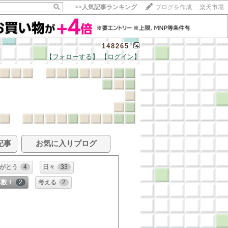
>>
人気記事ランキング
ブログを作成
楽天市場
148265
【フォローする】
【ログイン】
記事
お気に入りブログ
がとう
4
日々
33
算数！
2
考える
2