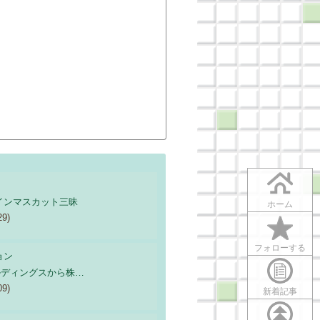
インマスカット三昧
ホーム
29)
フォローする
ョン
ルディングスから株…
09)
新着記事