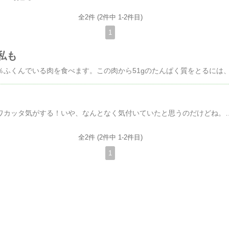
全2件 (2件中 1-2件目)
1
私も
イエーイ！ 割り算がワカッタ気がする！いや、なんとなく気付いていたと思うのだけどね。でも、なんとなくって一番使えないじゃない。イメージできてないってことだし。絵に描こうと思ったのね。なのにイメージできないと描けない… で！！今日読んでいた過去ログ。[1720]●残念ながら私は×や÷の教え方を知っている先生の授業を見たことがありません。1.10×2→1人分の宝が10の時、2人分の宝は？→202.10÷2→2人分の宝が10の時、1人分の宝は？→53.×と÷が反対の意味を表す記号であることを教えれば計算は不要4.意味を知っていると１年生でも300×12も300÷12もできる※これを基本と言います。計算が出来ることが基本ではありません。※上記の説明は「これだけ算数・計算編」で「お宝算」として説明してあります。●こっそり更新・日々雑感割り算って人数で分ける、ということばっかり、というかそれしか頭にないから、それに引きずられてるから、芯の部分がつかみきれなかったんだな。それからウロコ先生のこの記事、とても参考になりました。元の形を思い起こすと案外簡単なこと(純教務)そして割り算で最
全2件 (2件中 1-2件目)
1