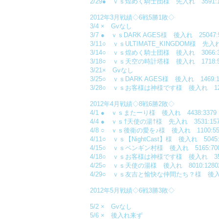
2/29● ｖｓ煌めく騎士団様 先入れ 3591:1
2012年3月戦績◇6戦5勝1敗◇
3/4 × Gvなし
3/7 ● ｖｓDARK AGES様 後入れ 25047:5
3/11○ ｖｓULTIMATE_KINGDOM様 先入れ
3/14○ ｖｓ煌めく騎士団様 後入れ 3066:
3/18○ ｖｓ天空の時計塔様 後入れ 1718:5
3/21× Gvなし
3/25○ ｖｓDARK AGES様 後入れ 1469:1
3/28○ ｖｓお客様は神様です様 後入れ 1236
2012年4月戦績◇8戦6勝2敗◇
4/1 ● ｖｓまたーり様 後入れ 4438:3379
4/4 ● ｖｓ†天使の湯†様 先入れ 3531:157
4/8 ○ ｖｓ後衛の愛を♪様 後入れ 1100:55
4/11○ ｖｓ【NightCast】様 後入れ 5045:
4/15○ ｖｓペンギン村様 後入れ 5165:70
4/18○ ｖｓお客様は神様です様 後入れ 3558
4/25○ ｖｓ天使の湯様 後入れ 8010:1280
4/29○ ｖｓ友吉と愉快な仲間たち？様 後入れ 
2012年5月戦績◇6戦3勝3敗◇
5/2 × Gvなし
5/6 × 後入れ来ず