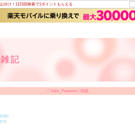
ト山分け！1日5回検索で1ポイントもらえる
ｓ雑記
◇Valor_Pequeno◇戦績
58340
870