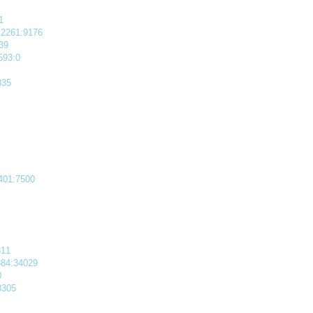
1
61:9176
39
3:0
35
:7500
11
:34029
0
305