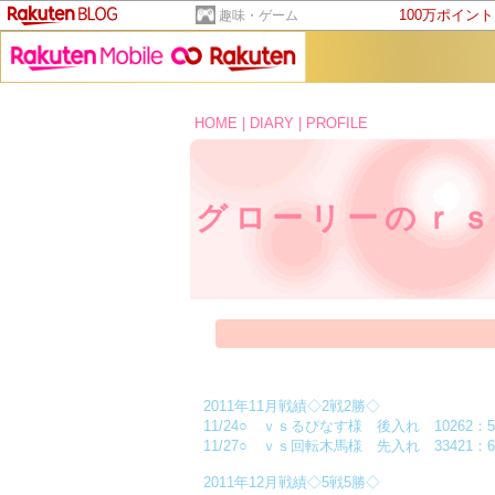
100万ポイン
趣味・ゲーム
HOME
|
DIARY
|
PROFILE
グローリーのｒ
2011年11月戦績◇2戦2勝◇
11/24○ ｖｓるぴなす様 後入れ 10262：
11/27○ ｖｓ回転木馬様 先入れ 33421：6
2011年12月戦績◇5戦5勝◇