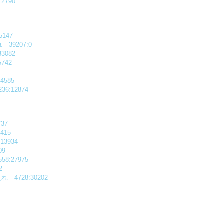
2790
147
 39207:0
33082
742
4585
:12874
37
415
13934
09
:27975
2
4728:30202