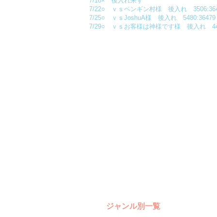
7/18× 後入れ来ず
7/22○ ｖｓペンギン村様 後入れ 3506:364
7/25○ ｖｓJoshuA様 後入れ 5480:36479
7/29○ ｖｓお客様は神様です様 後入れ 4472
ジャンル別一覧