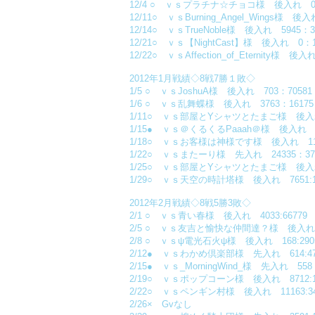
12/4 ○ ｖｓプラチナ☆チョコ様 後入れ 0：
12/11○ ｖｓBurning_Angel_Wings様 後入
12/14○ ｖｓTrueNoble様 後入れ 5945：3
12/21○ ｖｓ【NightCast】様 後入れ 0：1
12/22○ ｖｓAffection_of_Eternity様 後入
2012年1月戦績◇8戦7勝１敗◇
1/5 ○ ｖｓJoshuA様 後入れ 703：70581
1/6 ○ ｖｓ乱舞蝶様 後入れ 3763：16175
1/11○ ｖｓ部屋とYシャツとたまご様 後入れ 
1/15● ｖｓ＠くるくるPaaah＠様 後入れ 38
1/18○ ｖｓお客様は神様です様 後入れ 114
1/22○ ｖｓまたーり様 先入れ 24335：37
1/25○ ｖｓ部屋とYシャツとたまご様 後入れ 
1/29○ ｖｓ天空の時計塔様 後入れ 7651:1
2012年2月戦績◇8戦5勝3敗◇
2/1 ○ ｖｓ青い春様 後入れ 4033:66779
2/5 ○ ｖｓ友吉と愉快な仲間達？様 後入れ 0
2/8 ○ ｖｓψ電光石火ψ様 後入れ 168:290
2/12● ｖｓわかめ倶楽部様 先入れ 614:47
2/15● ｖｓ_MorningWind_様 先入れ 558
2/19○ ｖｓポップコーン様 後入れ 8712:1
2/22○ ｖｓペンギン村様 後入れ 11163:34
2/26× Gvなし