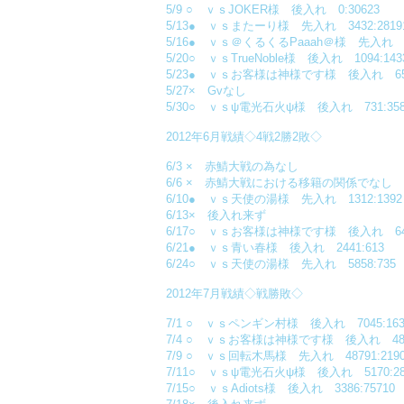
5/9 ○ ｖｓJOKER様 後入れ 0:30623
5/13● ｖｓまたーり様 先入れ 3432:2819
5/16● ｖｓ＠くるくるPaaah＠様 先入れ 22
5/20○ ｖｓTrueNoble様 後入れ 1094:143
5/23● ｖｓお客様は神様です様 後入れ 659
5/27× Gvなし
5/30○ ｖｓψ電光石火ψ様 後入れ 731:358
2012年6月戦績◇4戦2勝2敗◇
6/3 × 赤鯖大戦の為なし
6/6 × 赤鯖大戦における移籍の関係でなし
6/10● ｖｓ天使の湯様 先入れ 1312:1392
6/13× 後入れ来ず
6/17○ ｖｓお客様は神様です様 後入れ 6401
6/21● ｖｓ青い春様 後入れ 2441:613
6/24○ ｖｓ天使の湯様 先入れ 5858:735
2012年7月戦績◇戦勝敗◇
7/1 ○ ｖｓペンギン村様 後入れ 7045:163
7/4 ○ ｖｓお客様は神様です様 後入れ 4884
7/9 ○ ｖｓ回転木馬様 先入れ 48791:219
7/11○ ｖｓψ電光石火ψ様 後入れ 5170:28
7/15○ ｖｓAdiots様 後入れ 3386:75710