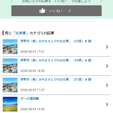
お気に入りの記事を「いいね！」で応援しよう
いいね！
2
同じ「
出来事
」カテゴリの記事
茅野市（株）みやまさんでのお仕事。（24度）☀️ 😱
2026.08.07 17:21
茅野市（株）みやまさんでのお仕事。（24度）☀️ 😱
2026.08.06 18:29
茅野市（株）みやまさんでのお仕事。（21度）☀️ 😱
2026.08.05 17:27
月一の通院🏥
2026.08.04 15:45