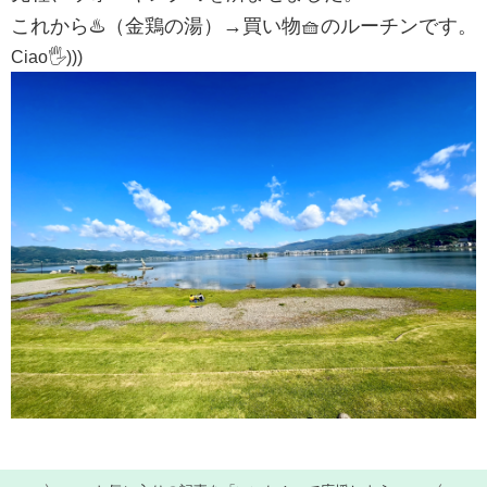
これから♨️（
金鶏の湯）→
買い物🧺のルーチンです
。
Ciao🖐️)))