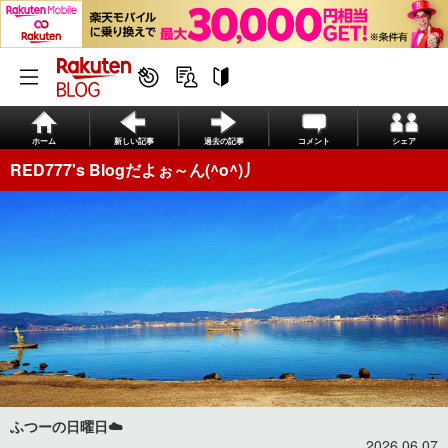
ホーム
新しい記事
過去の記事
コメント
シェア
RED777's Blogだよぉ～ん(^o^)丿
ふつーの日曜日☁️
2026.06.07