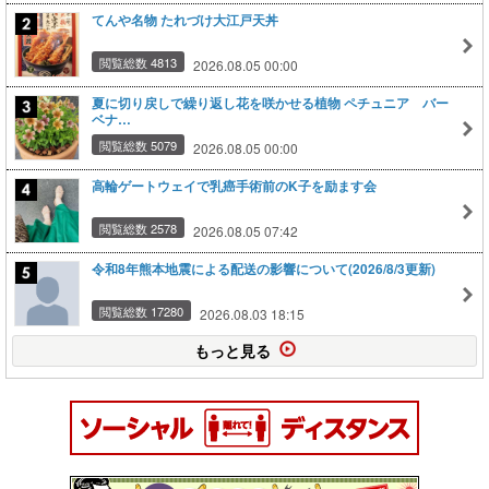
てんや名物 たれづけ大江戸天丼
閲覧総数 4813
2026.08.05 00:00
夏に切り戻しで繰り返し花を咲かせる植物 ペチュニア バー
ベナ…
閲覧総数 5079
2026.08.05 00:00
高輪ゲートウェイで乳癌手術前のK子を励ます会
閲覧総数 2578
2026.08.05 07:42
令和8年熊本地震による配送の影響について(2026/8/3更新)
閲覧総数 17280
2026.08.03 18:15
もっと見る