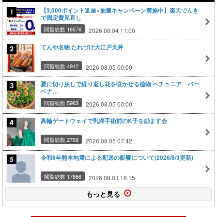
【3,000ポイント進呈×抽選キャンペーン実施中】楽天でんき
で固定費見直し
閲覧総数 16576
2026.08.04 11:00
てんや名物 たれづけ大江戸天丼
閲覧総数 4942
2026.08.05 00:00
夏に切り戻しで繰り返し花を咲かせる植物 ペチュニア バー
ベナ…
閲覧総数 5983
2026.08.05 00:00
高輪ゲートウェイで乳癌手術前のK子を励ます会
閲覧総数 2709
2026.08.05 07:42
令和8年熊本地震による配送の影響について(2026/8/3更新)
閲覧総数 17666
2026.08.03 18:15
もっと見る