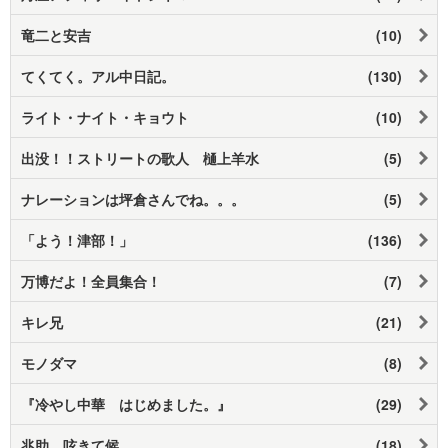
竜二と安吉
(10)
てくてく。アル中日記。
(130)
ライト・ナイト・キョウト
(10)
出没！！ストリートの歌人 樋上羊水
(5)
ナレーションは坪倉さんでね。。。
(5)
「よう！津部！」
(136)
万博だよ！全員集合！
(7)
キレ兄
(21)
モノダマ
(8)
『冷やし中華 はじめました。』
(29)
兆助、呟きて候。。。
(18)