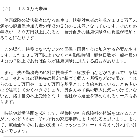
（２） １３０万円未満
健康保険の被扶養者になる条件は、扶養対象者の年収が１３０万円未
満かつ健康保険加入者の年収の２分の１未満となっています。そのため
年収が１３０万円以上になると、自分自身の健康保険料の負担が増加す
ることになります。
この場合、扶養になれないので国保・国民年金に加入する必要があり
ます。また１３０万円以上でなくとも勤務時間・勤務日数が一般社員の
４分の３以上であれば自らが健康保険に加入する必要があります。
また、夫の勤務先の給料に扶養手当・家族手当などが含まれている場
合は、それぞれの勤務先の規定に基づく収入・所得などの制限が、これ
らの１０３万円や、１３０万円を基準として支給されていることも多い
ので注意しておくべきでしょう。奥さんや子供の収入に気をつけていな
いと、諸手当の不正受給となり、会社から返金を求められるケースもあ
ります。
時給や就労時間を減らして、税負担や社会保険料の軽減をはかること
がいいのどうかは、それぞれの家庭事情により異なると思います。よっ
て、家族全体でのお金の支出（キャッシュフロー）を考えなければいけ
ないでしょう。