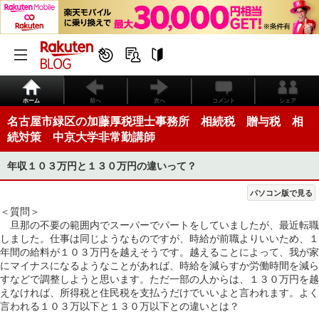
ホーム
前へ
次へ
コメント
シェア
名古屋市緑区の加藤厚税理士事務所 相続税 贈与税 相
続対策 中京大学非常勤講師
年収１０３万円と１３０万円の違いって？
パソコン版で見る
＜質問＞
旦那の不要の範囲内でスーパーでパートをしていましたが、最近転職
しました。仕事は同じようなものですが、時給が前職よりいいため、１
年間の給料が１０３万円を越えそうです。越えることによって、我が家
にマイナスになるようなことがあれば、時給を減らすか労働時間を減ら
すなどで調整しようと思います。ただ一部の人からは、１３０万円を越
えなければ、所得税と住民税を支払うだけでいいよと言われます。よく
言われる１０３万以下と１３０万以下との違いとは？