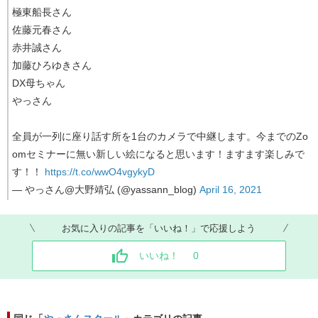
極東船長さん
佐藤元春さん
赤井誠さん
加藤ひろゆきさん
DX母ちゃん
やっさん
全員が一列に座り話す所を1台のカメラで中継します。今までのZo
omセミナーに無い新しい絵になると思います！ますます楽しみで
す！！
https://t.co/wwO4vgykyD
— やっさん@大野靖弘 (@yassann_blog)
April 16, 2021
お気に入りの記事を「いいね！」で応援しよう
いいね！
0
同じ「
やっさんスクール
」カテゴリの記事