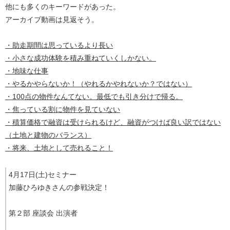
他にも多くのキーワードがあった。
アーカイブ動画は見返そう。
・助走期間は思っているより長い
・小さな成功体験を積み重ねていくしかない。
・地味な仕事
・やるかやらないか！（やれるかやれないか？ではない）
・100点の物件なんてない。最低でも引き分けで帰る。
・焦っている割に物件を見ていない
・積算価格で融資は受けられるけど、融資がつけば良い訳ではない
（土地と建物のバランス）
・将来、土地として売れること！
4月17日(土)セミナー
加藤ひろゆきさんの参戦決定！
第２部 座談会 出演者