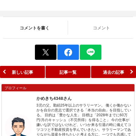
コメントを書く
コメント
新しい記事
記事一覧
過去の記事
プロフィール
かめきち4348さん
3児の父。勤続25年以上のサラリーマン。 働くか働かない
かを自分の意志で選択できる「本当の自由」を目指してい
る。 目的は「豊かな人生」 目標は「2028年までに60万
円/月のキャッシュ（不労所得）を得ること」 今の仕事が
嫌いな訳ではないけれど、いつか来る引退の時に備えてコ
ツコツと不動産投資を学んでいきたい。サラリーマンであ
りながら資産を持ちたいと考える方に、一つでも共感して