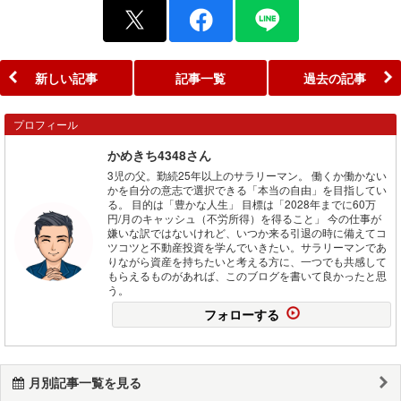
新しい記事
記事一覧
過去の記事
プロフィール
かめきち4348さん
3児の父。勤続25年以上のサラリーマン。 働くか働かない
かを自分の意志で選択できる「本当の自由」を目指してい
る。 目的は「豊かな人生」 目標は「2028年までに60万
円/月のキャッシュ（不労所得）を得ること」 今の仕事が
嫌いな訳ではないけれど、いつか来る引退の時に備えてコ
ツコツと不動産投資を学んでいきたい。サラリーマンであ
りながら資産を持ちたいと考える方に、一つでも共感して
もらえるものがあれば、このブログを書いて良かったと思
う。
フォローする
月別記事一覧を見る