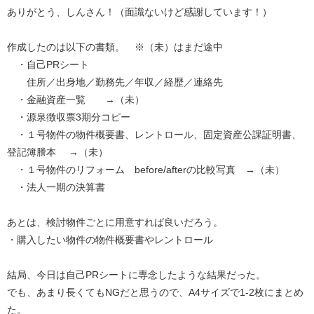
ありがとう、しんさん！（面識ないけど感謝しています！）
作成したのは以下の書類。 ※（未）はまだ途中
・自己PRシート
住所／出⾝地／勤務先／年収／経歴／連絡先
・⾦融資産⼀覧 →（未）
・源泉徴収票3期分コピー
・１号物件の物件概要書、レントロール、固定資産公課証明書、
登記簿謄本 →（未）
・１号物件のリフォーム before/afterの比較写真 →（未）
・法人一期の決算書
あとは、検討物件ごとに用意すれば良いだろう。
・購⼊したい物件の物件概要書やレントロール
結局、今日は自己PRシートに専念したような結果だった。
でも、あまり長くてもNGだと思うので、A4サイズで1-2枚にまとめ
た。