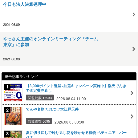
今日も法人決算処理中
2021.06.09
やっさん主催のオンラインミーティング『チーム
東京』に参加
2021.06.08
総合記事ランキング
【3,000ポイント進呈×抽選キャンペーン実施中】楽天でんき
で固定費見直し
閲覧総数 17533
2026.08.04 11:00
てんや名物 たれづけ大江戸天丼
閲覧総数 5095
2026.08.05 00:00
夏に切り戻しで繰り返し花を咲かせる植物 ペチュニア バー
ベナ…