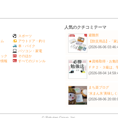
人気のクチコミテーマ
避難所
スポーツ
ーム
アウトドア・釣り
【防災用品】‐「家
Ｖ
車・バイク
(2026-06-06 03:46:
パソコン・家電
ミック
そのほか
外情報
すべてのジャンル
★資格取得・お勉
ＦＰ２・３級は、
(2026-08-04 14:59:
まち楽ブログ
‘水まん氷’美味し
(2026-08-06 20:00:
© Rakuten Group, Inc.