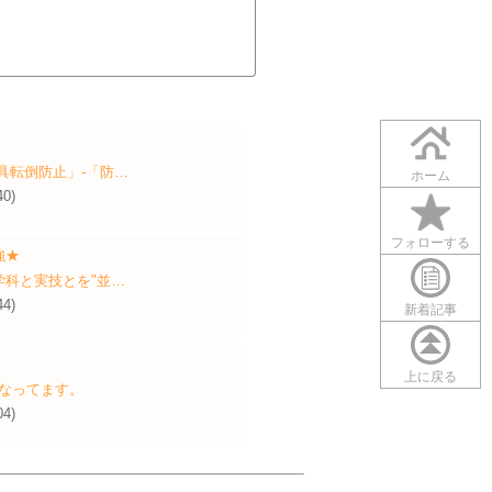
具転倒防止」‐「防…
ホーム
40)
フォローする
強★
学科と実技とを"並…
44)
新着記事
上に戻る
くなってます。
04)