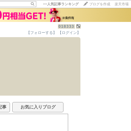
>>
人気記事ランキング
ブログを作成
楽天市場
018333
【フォローする】
【ログイン】
記事
お気に入りブログ