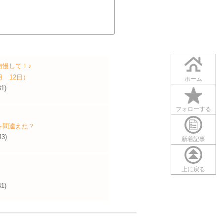
自慢して！♪
月 12日）
ホーム
31)
フォローする
を間違えた？
43)
新着記事
上に戻る
41)