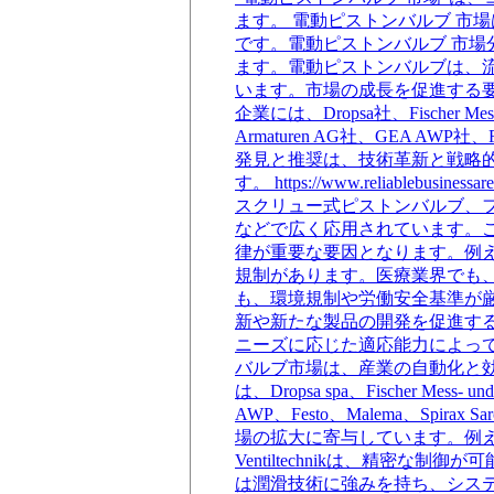
ます。 電動ピストンバルブ 市場は 
です。電動ピストンバルブ 市
ます。電動ピストンバルブは、
います。市場の成長を促進する
企業には、Dropsa社、Fischer Mess-
Armaturen AG社、GEA AWP
発見と推奨は、技術革新と戦略的
す。 https://www.reliablebu
スクリュー式ピストンバルブ、
などで広く応用されています。
律が重要な要因となります。例
規制があります。医療業界でも
も、環境規制や労働安全基準が
新や新たな製品の開発を促進す
ニーズに応じた適応能力によっ
バルブ市場は、産業の自動化と
は、Dropsa spa、Fischer Mess- u
AWP、Festo、Malema、Sp
場の拡大に寄与しています。例え
Ventiltechnikは、精密
は潤滑技術に強みを持ち、システム