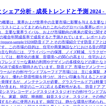
ア分析 - 成長トレンドと予測 2024 - 2
」の概要は、業界および世界中の主要市場に影響を与える主要な
ナリストによってまとめられたこれらのグローバル業界レポート
向、主要な業界ライバル、および市場動向の将来の変化に関する
、5.60% の複合年間成長率で成長すると予測されています。レポート
e.com/enquiry/request-sample/19208防音ドア とその市場
です。この市場の目的は、住宅や商業施設などにおける音の問
の主な利点には、プライバシーの保護、ノイズ軽減、リラクゼ
としては、都市化の進展、音環境への関心の高まり、住宅およ
コフレンドリーな素材の利用やデザインの多様化などの新たな
AGRで成長が期待されています。防音ドア 市場セグメンテー
スウール[その他]サウンドプルーフドア市場には、主に金属製
があり、優れた防音性能を持つが、冷たい印象を与えることが
を発揮するが、メンテナンスが必要。グラスウールドアは軽量
が含まれ、特定のニーズに応える柔軟性がある。 防音ドア 
院シネマレコーディングスタジオスタジオ[その他]サウンドプ
でも、家庭、病院、映画館、録音スタジオ、スタジオ、その他
減するために使用されます。病院では、静かな環境が求められ