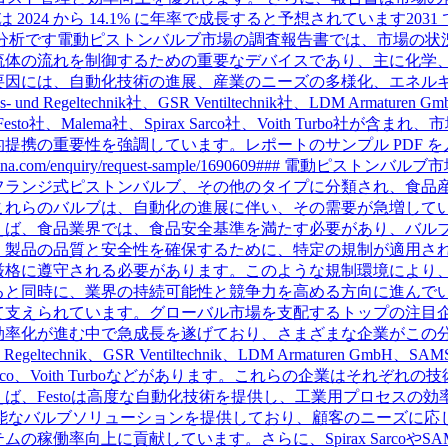
2024 から 14.1% に年率で成長すると予想されています2031
場分析です電動ピストンバルブ市場の調査報告書では、市場の状
流体の流れを制御するための重要なデバイスであり、主に化学
要因には、自動化技術の進展、産業のニーズの多様化、エネル
 und Regeltechnik社、GSR Ventiltechnik社、LDM Armature
社、Festo社、Malema社、Spirax Sarco社、Voith Turb
提携の重要性を強調しています。レポートのサンプル PDF を
sinessarena.com/enquiry/request-sample/1690609##
フランジ式ピストンバルブ、その他のタイプに分類され、食品
これらのバルブは、自動化の進展に伴い、その需要が急増して
えば、食品業界では、食品安全基準を満たす必要があり、バル
、製品の品質と安全性を確保するために、特定の規制が適用さ
厳格に遵守される必要があります。このような規制環境により
ると同時に、業界の持続可能性と競争力を高める方向に進んで
て支えられています。グローバル市場を支配するトップの注目企
効率化が進む中で急成長を遂げており、さまざまな企業がこの
nd Regeltechnik、GSR Ventiltechnik、LDM Armaturen GmbH、S
irax Sarco、Voith Turboなどがあります。これらの企業は
ば、Festoは高度な自動化技術を提供し、工業用プロセスの効
な制御が可能なバルブソリューションを提供しており、顧客のニーズに応じた
の稼働率向上に貢献しています。さらに、Spirax Sarcoや