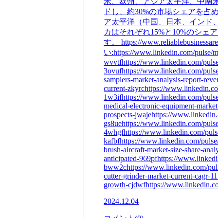
米、欧州、アジア太平洋、中南
ドし、約30%の市場シェアを占
ア太平洋（中国、日本、インド
カはそれぞれ15%と10%のシェ
す。 https://www.reliablebus
い:https://www.linkedin.com/pulse/ma
wvvtfhttps://www.linkedin.com/puls
3ovufhttps://www.linkedin.com/puls
samplers-market-analysis-report-rev
current-zkyrchttps://www.linkedin.co
1w3ifhttps://www.linkedin.com/pulse/
medical-electronic-equipment-market
prospects-jwajehttps://www.linkedin.
gs8uehttps://www.linkedin.com/pulse
4whgfhttps://www.linkedin.com/puls
kafbfhttps://www.linkedin.com/pulse
brush-aircraft-market-size-share-ana
anticipated-969pfhttps://www.linked
bww2chttps://www.linkedin.com/pulse
cutter-grinder-market-current-cagr-1
growth-cjdwfhttps://www.linkedin.c
2024.12.04