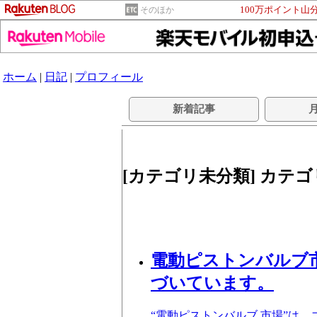
100万ポイント山
そのほか
ホーム
|
日記
|
プロフィール
akrenrpのブログ
新着記事
[カテゴリ未分類] カテ
電動ピストンバルブ市場
づいています。
“電動ピストンバルブ 市場”は