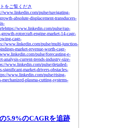
らなるレポートをご覧くださ
://www.linkedin.com/pulse/navigating-
growth-absolute-displacement-transducers-
is-
rfehttps://www.linkedin.com/pulse/rap-
e-growth-rotorcraft-engine-market-14-cagr-
owing-cagr-
tps://www.linkedin.com/pulse/multi-junction-
-bindings-market-revenue-worth-cagr-
//www.linkedin.com/pulse/forecasting-e-
-analysis-current-trends-industry-size-
s://www.linkedin.com/pulse/detailed-
s-significant-market-drivers-obstacles-
tps://www.linkedin.com/pulse/rising-
is-mechanized-plasma-cutting-systems-
5.9%のCAGRを追跡