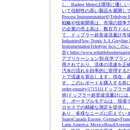
し、Badger Meterは環境に優
いて信頼性の高い製品を展開しています。G
Process Instrumenta
戦略や技術開発は、市場の競争
の企業の売上高は、数百万ドルに達し
て、ドップラー超音波流量計市場は今後も成
IndustriesFlow-Tronic S.A.Greylin
InstrumentationTeledyn
合): https://www.reliabl
アプリケーション別:化学プラン
用されており、流体の流速を正
汚水の流れを効率的に管理する
とで流速を算出します。現在、
す。このレポートを購入する前に、質問がある場
order-enquiry/1715
他]ドップラー超音波流量計に
す。ポータブルモデルは、現場
ロセスでの精確な測定を提供し
あり、多様なニーズに応えています。こ
StatesCanada Europe: GermanyFranc
Latin America: MexicoBrazilA