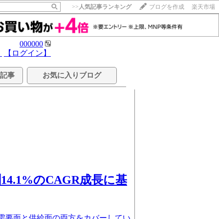
>>
人気記事ランキング
ブログを作成
楽天市場
000000
】
【ログイン】
る記事
お気に入りブログ
4.1%のCAGR成長に基
の需要面と供給面の両方をカバーしてい