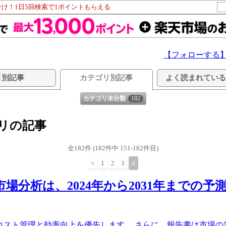
分け！1日5回検索で1ポイントもらえる
【フォローする
月別記事
カテゴリ別記事
よく読まれてい
カテゴリ未分類
182
ゴリの記事
全182件 (182件中 151-182件目)
<
1
2
3
4
分析は、2024年から2031年までの予測1
、コスト管理と効率向上を優先します。 さらに、報告書は市場