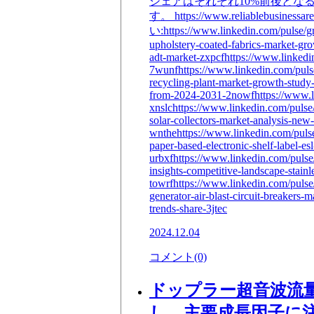
シェアはそれぞれ10%前後となる
す。 https://www.reliablebus
い:https://www.linkedin.com/pulse/g
upholstery-coated-fabrics-market-gr
adt-market-zxpcfhttps://www.linkedi
7wunfhttps://www.linkedin.com/pulse
recycling-plant-market-growth-study-
from-2024-2031-2nowfhttps://www.li
xnslchttps://www.linkedin.com/pulse/p
solar-collectors-market-analysis-ne
wnthehttps://www.linkedin.com/pulse/
paper-based-electronic-shelf-label-e
urbxfhttps://www.linkedin.com/pulse
insights-competitive-landscape-stainl
towrfhttps://www.linkedin.com/pulse/
generator-air-blast-circuit-breakers
trends-share-3jtec
2024.12.04
コメント(0)
ドップラー超音波流量計
し、主要成長因子に