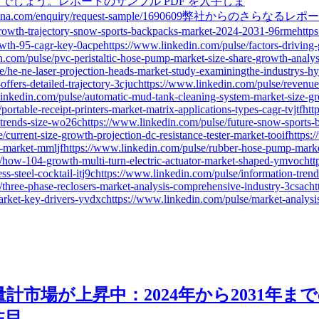
でしょう。レポートのサンプル PDF を入手しま
inessarena.com/enquiry/request-sample/1690609弊社からのさ
rowth-trajectory-snow-sports-backpacks-market-2024-2031-96rmehttps
owth-95-cagr-key-0acpehttps://www.linkedin.com/pulse/factors-driving-
n.com/pulse/pvc-peristaltic-hose-pump-market-size-share-growth-analys
/he-ne-laser-projection-heads-market-study-examiningthe-industrys-hy
offers-detailed-trajectory-3cjuchttps://www.linkedin.com/pulse/revenu
nkedin.com/pulse/automatic-mud-tank-cleaning-system-market-size-gr
ortable-receipt-printers-market-matrix-applications-types-cagr-tvjtfht
w-trends-size-wo26chttps://www.linkedin.com/pulse/future-snow-sports
current-size-growth-projection-dc-resistance-tester-market-tooifhttps:
sl-market-mmljfhttps://www.linkedin.com/pulse/rubber-hose-pump-market
/how-104-growth-multi-turn-electric-actuator-market-shaped-ymvochttp
ess-steel-cocktail-itj9chttps://www.linkedin.com/pulse/information-trend
three-phase-reclosers-market-analysis-comprehensive-industry-3csacht
-market-key-drivers-yvdxchttps://www.linkedin.com/pulse/market-analys
市場が上昇中：2024年から2031年までの
注目