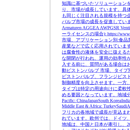
知識に基づいたソリューション
り、市場が成長しています。具体的な
も同じく注目される規模を持つ
バルブ市場の成長を促進しています。Dropsa sp
Armaturen AGGEA AWPGSR Ve
ーライセンスの場合): https://www
市場、アプリケーション別:食品
産業などで広く応用されていま
は腐食性の液体を安全に扱える
な開閉が行われ、運用の効率性
入する前に、質問がある場合はお問い合わせまたは共有
動ピストンバルブ 市場、タイプ
ピストンバルブ、フランジピス
制御精度を向上させます。一方
タイプは特定の用途向けに柔軟
める要因となっています。地域分析は次のとおりです: 
Pacific: ChinaJapanSouth KoreaInd
Middle East & Africa:
フリカの各地域で成長が見込ま
れています。欧州では、ドイツ
地域は、中国と日本が牽引し、