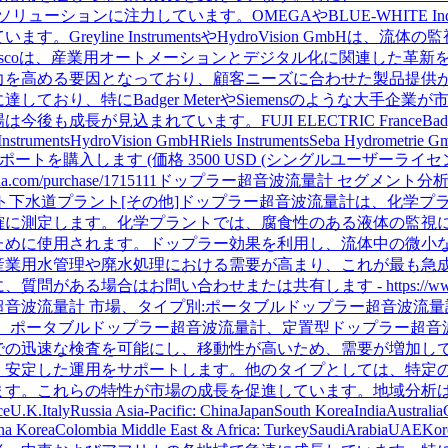
しいソリューションに注力しています。OMEGAやBLUE-WHITE I
reyline InstrumentsやHydroVision GmbHは、流
tionやTeledyne Iscoは、産業用オートメーションとデジタル化に
力を高める要因となっており、顧客ニーズに合わせた製品提供
ており、特にBadger MeterやSiemensのような大手企
長が見込まれています。FUJI ELECTRIC FranceBadger 
e InstrumentsHydroVision GmbHRiels InstrumentsSeba Hydrometrie
e Iscoこのレポートを購入します (価格 3500 USD (シングルユーザーラ
ebusinessarena.com/purchase/1715111ドップラー超音波流量
ト下水道プラント[その他]ドップラー超音波流量計は、化学プ
確に測定します。化学プラントでは、腐食性のある液体の監視
ために使用されます。ドップラー効果を利用し、流体中の微小
産業用水管理や廃水処理における需要が高まり、これが最も急
合はお問い合わせまたは共有します - https://www.reliablebusi
111ドップラー超音波流量計 市場、タイプ別:ポータブルドップラー超
は、ポータブルドップラー超音波流量計、定置型ドップラー超音
での迅速な検査を可能にし、移動性が高いため、需要が増加し
、安定した運用をサポートします。他のタイプとしては、特定
れらの特性が市場の成長を促進しています。地域分析は次のとおりです: 
eU.K.ItalyRussia Asia-Pacific: ChinaJapanSouth KoreaIndiaAustrali
rgentina KoreaColombia Middle East & Africa: TurkeySa