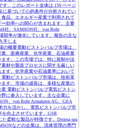
 です。このレポート全体は 159 ページ
況に基づいて心的条件が分析されてい
、食品、エネルギー産業で利用されて
ギー効率への関心が含まれます。主要
n GmbH社、SAMSON社、von Rohr
o社が含まれ、市場競争が激化しています。報告の主な
入手しま
# 電動ピストンバルブ市場の概要電動ピストンバルブ市場は、
産業、医療産業、化学産業、石油産業
います。この市場では、特に規制や法
ブ素材や製造プロセスに関する厳しい
れます。化学産業や石油業界において
、電動ピストンバルブ市場は、技術革
います。市場の成長は、多様な産業の
業 電動ピストンバルブ電気ピストン
分野に参入しています。主な企業に
AMSON、von Rohr Armaturen AG、GEA
それぞれの技術力を活かし、電気ピストンバルブ市
率を向上させています。GSR
柔軟な製品が特徴です。Dropsa spa
SAMSONなどの企業は、流体管理の専門