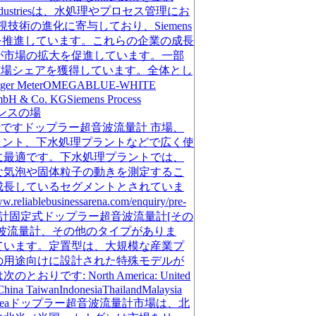
ndustriesは、水処理やプロセス管理にお
体の監視技術の進化に寄与しており、Siemens
関連した革新を推進しています。これらの企業の成長
が市場の拡大を促進しています。一部
業が市場シェアを獲得しています。全体とし
MeterOMEGABLUE-WHITE
 GmbH & Co. KGSiemens Process
イセンスの場
計 セグメント分析ですドップラー超音波流量計 市場、
ラント、下水処理プラントなどで広く使
に最適です。下水処理プラントでは、
な気泡や固体粒子の動きを測定するこ
成長しているセグメントとされていま
nessarena.com/enquiry/pre-
音波流量計固定式ドップラー超音波流量計[その
波流量計、その他のタイプがありま
ています。定置型は、大規模な産業プ
の用途向けに設計された特殊モデルが
North America: United
aChina TaiwanIndonesiaThailandMalaysia
udiArabiaUAEKoreaドップラー超音波流量計市場は、北