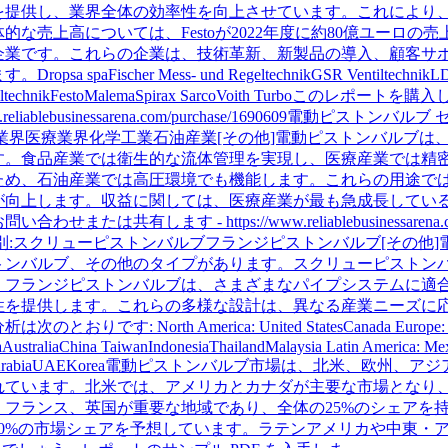
を提供し、業界全体の効率性を向上させています。これにより
売上高については、Festoが2022年度に約80億ユーロの売上を記
企業です。これらの企業は、技術革新、新製品の導入、顧客サ
aFischer Mess- und RegeltechnikGSR VentiltechnikLD
ntiltechnikFestoMalemaSpirax SarcoVoith Turboこのレポ
.reliablebusinessarena.com/purchase/1690609電
業界医療業界化学工業石油産業[その他]電動ピストンバルブは
す。食品産業では衛生的な流体管理を実現し、医療産業では精
ため、石油産業では高圧環境でも機能します。これらの用途で
が向上します。収益に関しては、医療産業が最も急成長してい
します - https://www.reliablebusinessarena.com/enqui
別:スクリューピストンバルブフランジピストンバルブ[その他
トンバルブ、その他のタイプがあります。スクリューピストン
、フランジピストンバルブは、さまざまなパイプシステムに適
性を提供します。これらの多様な設計は、異なる産業ニーズに
North America: United StatesCanada Europe: Germany
iaAustraliaChina TaiwanIndonesiaThailandMalaysia Latin America: M
 TurkeySaudiArabiaUAEKorea電動ピストンバルブ市場は、北
れています。北米では、アメリカとカナダが主要な市場となり、
、フランス、英国が重要な地域であり、全体の25%のシェアを
20%の市場シェアを予想しています。ラテンアメリカや中東・