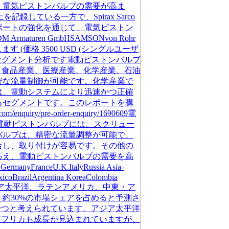
、電気ピストンバルブの需要が高ま
録している一方で、Spirax Sarco
ポートの強化を通じて、電気ピストン
M Armaturen GmbHSAMSONvon Rohr
ートを購入します (価格 3500 USD (シングルユーザ
動ピストンバルブ セグメント分析です電動ピストンバルブ
、食品産業、医療産業、化学産業、石油
密な流量制御が可能です。化学産業で
は、電動システムにより迅速かつ正確
るセグメントです。このレポートを購
ry/pre-order-enquiry/1690609電
]電動ピストンバルブには、スクリュー
バルブは、精密な流量調整が可能で、
合し、取り付けが容易です。その他の
応え、電動ピストンバルブの需要を高
FranceU.K.ItalyRussia Asia-
exicoBrazilArgentina KoreaColombia
米、欧州、アジア太平洋、ラテンアメリカ、中東・ア
約30%の市場シェアを占めると予測さ
持つと考えられています。アジア太平洋
アフリカも成長が見込まれていますが、