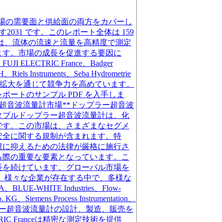
市場の需要面と供給面の両方をカバーし
2031 です。このレポート全体は 159
は、流体の流速と流量を高精度で測定
ます。市場の成長を促進する要因に
TRIC France、Badger
Riels Instruments、Seba Hydrometrie
ぞれが革新と地域の拡大を通じて競争力を高めています。
ートのサンプル PDF を入手しま
ブログ記事：ドップラー超音波流量計市場**ドップラー超音波
タブルドップラー超音波流量計は、化
です。この市場は、さまざまなセグメ
安全に関する規制が含まれます。特
限に抑えるための法律が厳格に施行さ
る際の重要な要素となっています。こ
長を続けています。グローバル市場を
、様々な企業が存在する中で、多様な
E-WHITE Industries、Flow-
. KG、Siemens Process Instrumentation、
プラー超音波流量計の設計、製造、販売を
C Franceは精密な測定技術を提供