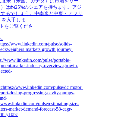
に北米（米国、カナダ）は市場をリー
）は約25%のシェアを持ちます。アジ
達するでしょう。中南米と中東・アフリ
 を入手しま
らなるレポートをご覧くださ
s-
tps://www.linkedin.com/pulse/solids-
checkweighers-markets-growth-journey-
s://www.linkedin.com/pulse/portable-
ipment-market-industry-overview-growth-
jected-
xchttps://www.linkedin.com/pulse/dc-motor-
report-dosing-progressing-cavity-pumps-
und-
/www.linkedin.com/pulse/estimating-size-
inters-market-demand-forecast-58-cagr-
wth-y10bc