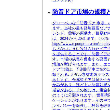
コメント(0)
防音ドア市場の規模とシェ
グローバルな「防音ドア 市場
ます。当社の最も経験豊富なア
レンド、需要の原動力、貿易動
は、2024 から 2031 まで
https://www.reportprim
らさないように設計されたドア
を提供することです。防音ドア
す。市場の成長を促進する要因
増加が挙げられます。また、エ
ドア市場は、予測期間中に%のC
類される: メタル素材木製グラ
あります。金属製ドアは耐久性
かみがあり、ほどよい防音効果
場合がある。その他には、複合材
のように分類されます。:世帯病
ケーションがあります。その中
ライバシーを保護し、騒音を軽