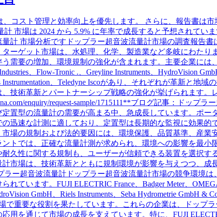
”は、コスト管理と効率向上を優先します。 さらに、報告書は
市場は 2024 から 5.9% に年率で成長すると予想されています
流量計 市場分析ですドップラー超音波流量計市場の調査報告書
。ターゲット市場は、水処理、化学、製造業など多岐にわたり
の増加、環境規制の強化が含まれます。主要企業には、FUJI ELEC
ries、Flow-Tronic .、Greyline Instruments、HydroVision GmbH、
Process Instrumentation、Teledyne Iscoがあり、それ
、技術革新とパートナーシップ戦略の強化が挙げられます。レポ
sinessarena.com/enquiry/request-sample/1715111**
び定置型の流量計の需要が高まる中、急成長しています。ポー
での迅速な計測に適しており、定置型は長期的な監視に効果的
。市場の規制および法的要因には、環境保護、品質基準、産業
ラントでは、正確な流量計測が求められ、環境への影響を最小
や耐久性に関する規制も、ユーザーが信頼できる装置を選択す
量計市場は、技術革新とともに規制環境が影響を与えつつ、成
ップラー超音波流量計ドップラー超音波流量計市場の競争環境は
FUJI ELECTRIC France、Badger Meter、OMEGA、BLU
ydroVision GmbH、Riels Instruments、Seba Hydrometrie GmbH & Co
企業がこの市場で重要な役割を果たしています。これらの企業は、ドッ
を通じて市場の成長を支えています。特に、FUJI ELECTRI