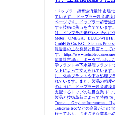
“ドップラー超音波流量計 市場
ています。 ドップラー超音波流量計 
ページです。ドップラー超音波
する技術に焦点を当てています
は、インフラの老朽化とそれに伴う需要
Meter、OMEGA、BLUE-WHITE Indust
GmbH & Co. KG、Siemens 
報告書の主な発見と提言としては
す。 https://www.reliablebu
流量計市場は、ポータブルおよ
学プラントや下水処理プラント
ントによって支えられています
に、化学プラントや下水処理プ
れています。また、製品の精度
のように、ドップラー超音波流
支配するトップの注目企業 ド
製品と技術革新によって特徴づけられています。
Tronic .、Greyline Instruments、H
Teledyne Iscoなどの
行っており、さまざまな業界への応用