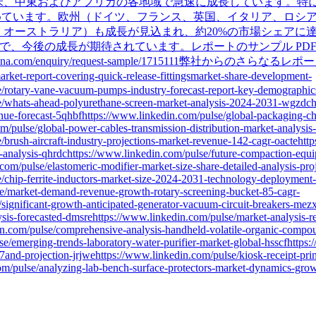
米、中東およびアフリカの各地域で急速に成長しています。特
めています。欧州（ドイツ、フランス、英国、イタリア、ロシア
、オーストラリア）も成長が見込まれ、約20%の市場シェアに
アで、今後の成長が期待されています。レポートのサンプル PDF
inessarena.com/enquiry/request-sample/1715111弊社からのさ
rket-report-covering-quick-release-fittingsmarket-share-development-
e/rotary-vane-vacuum-pumps-industry-forecast-report-key-demographic
e/whats-ahead-polyurethane-screen-market-analysis-2024-2031-wgzdcht
enue-forecast-5qhbfhttps://www.linkedin.com/pulse/global-packaging-
m/pulse/global-power-cables-transmission-distribution-market-analysis-
brush-aircraft-industry-projections-market-revenue-142-cagr-oactehttp
-analysis-qhrdchttps://www.linkedin.com/pulse/future-compaction-equ
com/pulse/elastomeric-modifier-market-size-share-detailed-analysis-pro
/chip-ferrite-inductors-market-size-2024-2031-technology-deployment-
e/market-demand-revenue-growth-rotary-screening-bucket-85-cagr-
/significant-growth-anticipated-generator-vacuum-circuit-breakers-mez
lysis-forecasted-dmsrehttps://www.linkedin.com/pulse/market-analysis-
in.com/pulse/comprehensive-analysis-handheld-volatile-organic-compo
/emerging-trends-laboratory-water-purifier-market-global-hsscfhttps:/
17and-projection-jrjwehttps://www.linkedin.com/pulse/kiosk-receipt-pr
om/pulse/analyzing-lab-bench-surface-protectors-market-dynamics-gro