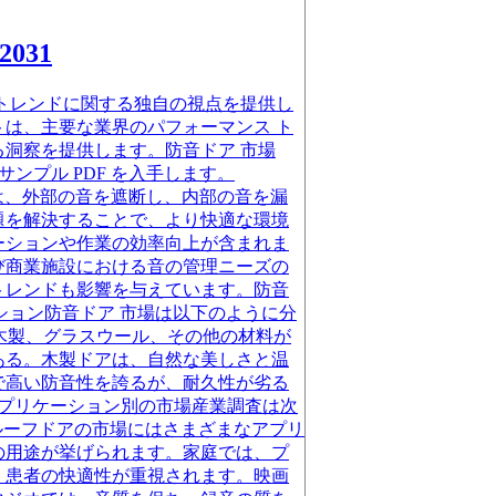
031
トレンドに関する独自の視点を提供し
は、主要な業界のパフォーマンス ト
洞察を提供します。防音ドア 市場
のサンプル PDF を入手します。
紹介です防音ドアとは、外部の音を遮断し、内部の音を漏
題を解決することで、より快適な環境
ーションや作業の効率向上が含まれま
び商業施設における音の管理ニーズの
トレンドも影響を与えています。防音
ション防音ドア 市場は以下のように分
、木製、グラスウール、その他の材料が
ある。木製ドアは、自然な美しさと温
で高い防音性を誇るが、耐久性が劣る
アプリケーション別の市場産業調査は次
ルーフドアの市場にはさまざまなアプリ
の用途が挙げられます。家庭では、プ
、患者の快適性が重視されます。映画