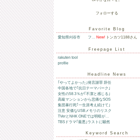
フォローする
Favorite Blog
愛知県刈谷市 フ…
New!
トンカツ1188さん
Freepage List
rakuten tool
profile
Headline News
｢やってよかった｣発言謝罪 辞任
中国各地で｢抗日テーマパーク｣
女性の58.3％が｢不潔と感じる｣
高級マンションから悲痛なSOS
集団暴行死｢一生涯考え続けて｣
注意 安価なUSBメモリのリスク
TVerとNHK ONEでは明暗が…
TBSドラマ｢最悪｣ラストに騒然
Keyword Search