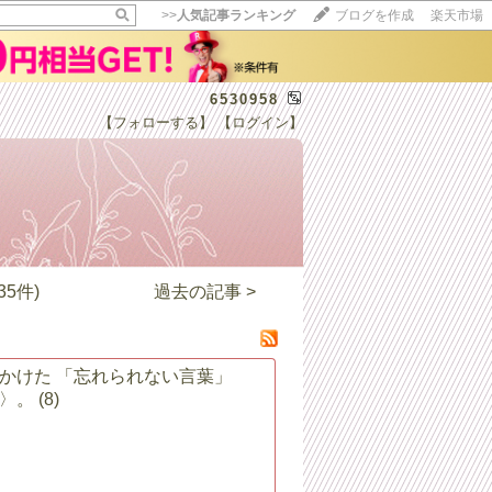
>>
人気記事ランキング
ブログを作成
楽天市場
6530958
【フォローする】
【ログイン】
【毎日開催】
15記事にいいね！で1ポイント
10秒滞在
いいね!
--
/
--
5件)
過去の記事 >
にかけた 「忘れられない言葉」
〉。
(8)