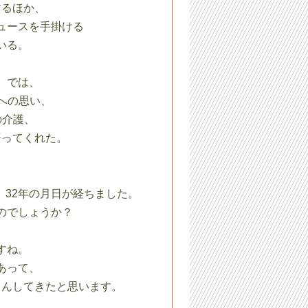
するほか、
ュースを手掛ける
いる。
】では、
への思い、
の介護、
語ってくれた。
、32年の月日が経ちました。
のでしょうか？
すね。
あって、
さんしてきたと思います。