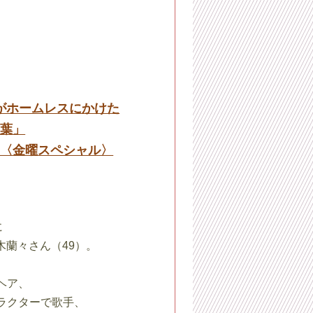
がホームレスにかけた
言葉」
〈金曜スペシャル〉
に
木蘭々さん（49）。
ヘア、
ラクターで歌手、