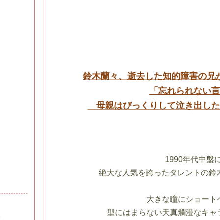
鈴木蘭々、逝去した知的障害の兄
「忘れられない
母親はびっくりして泣き出した
1990年代中盤
絶大な人気を誇ったタレントの鈴
大きな瞳にショート
型にはまらない天真爛漫なキャ
S