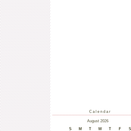
Calendar
August 2026
S
M
T
W
T
F