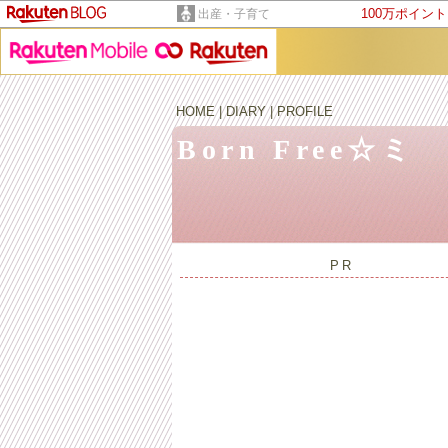
100万ポイン
出産・子育て
HOME
|
DIARY
|
PROFILE
Born Free☆ミ
PR