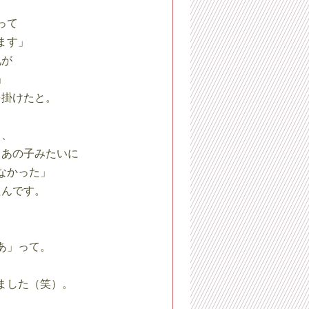
って
ます」
兄が
」
を掛けたと。
て、
、あの子みたいに
なかった」
たんです。
て
あ」って。
ました（笑）。