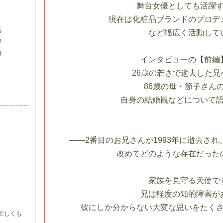
舞台女優としても活躍
現在は化粧品ブランドのプロデ
5
など幅広く活動して
2
9
インタビューの【前編
26歳の若さで逝去した兄
86歳の母・節子さん
自身の結婚観などについて
――2番目のお兄さんが1993年に逝去され
改めてどのような存在だった
家族を見守る天使で
兄は軽度の知的障害が
彼にしか分からない大変な思いをたく
忙しくも