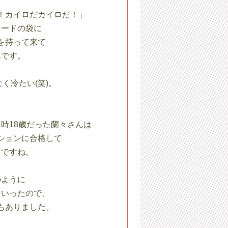
！カイロだカイロだ！」
ロードの袋に
を持って来て
んです。
く冷たい(笑)。
時18歳だった蘭々さんは
ションに合格して
うですね。
ように
ていったので、
もありました。