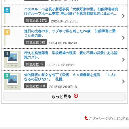
ハズキルーペ会長が新理事長「武蔵野東学園」 知的障害者向
けグループホーム事業“廃止強行”を東京都福祉局に止められ
ていた！
閲覧総数 5372
2024.04.24 20:50
連日の売春の末、ラブホで客を刺した24歳 知的障害に乗
じた男の影​。
閲覧総数 612
2024.02.26 06:39
増える発達障害 学校現場の現実 親の不満の背景にある認
識のズレ。
閲覧総数 32
2026.08.08 06:21
知的障害の長女を包丁で殺害、６４歳母親を起訴 「１人に
なるの忍びない」 札幌。
閲覧総数 968
2015.06.26 07:18
もっと見る
このページの上に戻る