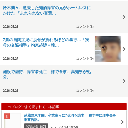
鈴木蘭々、逝去した知的障害の兄がホームレスに
かけた 「忘れられない言葉…
2026.05.28
コメント(8)
7歳の自閉症児に肋骨が折れるほどの暴行…「実
母の交際相手」拘束起訴＝韓…
2026.05.27
コメント(9)
施設で虐待、障害者死亡 裸で食事、高知県が処
分。
2026.05.26
コメント(9)
このブログでよく読まれている記事
武蔵野東学園、卒業生らに7億円を請求 在学中に理事長を
刑事告訴。
閲覧総数 1076
2025.04.24 19:50