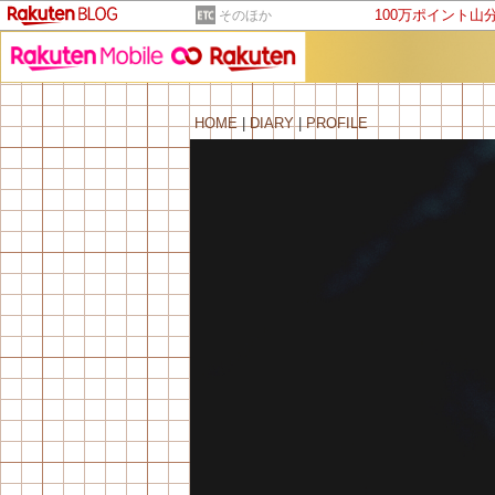
100万ポイント山
そのほか
HOME
|
DIARY
|
PROFILE