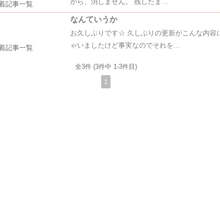
から、消しません。 残したま…
着記事一覧
なんていうか
お久しぶりです☆ 久しぶりの更新がこんな内容
ゃいましたけど事実なのでそれを…
着記事一覧
全3件 (3件中 1-3件目)
1