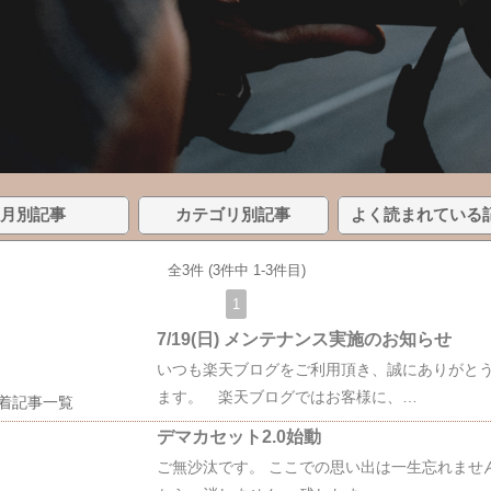
月別記事
カテゴリ別記事
よく読まれている
全3件 (3件中 1-3件目)
1
7/19(日) メンテナンス実施のお知らせ
いつも楽天ブログをご利用頂き、誠にありがと
ます。 楽天ブログではお客様に、…
着記事一覧
デマカセット2.0始動
ご無沙汰です。 ここでの思い出は一生忘れません