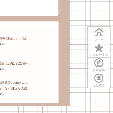
具転倒防止」‐「防…
ホーム
40)
フォローする
は､約1,282万円…
48)
新着記事
(Infoseekニ…
上に戻る
カ…なぜ身近な人ほ…
06)