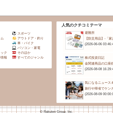
人気のクチコミテーマ
避難所
スポーツ
ーム
アウトドア・釣り
【防災用品】‐「家
Ｖ
車・バイク
(2026-06-06 03:46:
パソコン・家電
ミック
そのほか
外情報
すべてのジャンル
株式投資日記
金関連商品の口座残高
(2026-08-08 16:29:
気になるニュース＆話題
旅行や帰省でケン
(2026-08-09 00:00:
© Rakuten Group, Inc.