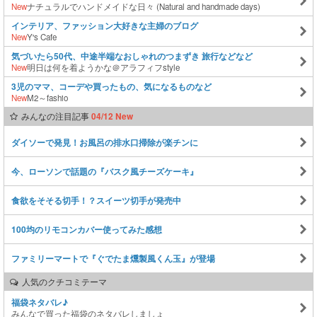
New
ナチュラルでハンドメイドな日々 (Natural and handmade days)
インテリア、ファッション大好きな主婦のブログ
New
Y's Cafe
気づいたら50代、中途半端なおしゃれのつまずき 旅行などなど
New
明日は何を着ようかな＠アラフィフstyle
3児のママ、コーデや買ったもの、気になるものなど
New
M2～fashio
みんなの注目記事
04/12 New
ダイソーで発見！お風呂の排水口掃除が楽チンに
今、ローソンで話題の『バスク風チーズケーキ』
食欲をそそる切手！？スイーツ切手が発売中
100均のリモコンカバー使ってみた感想
ファミリーマートで『ぐでたま燻製風くん玉』が登場
人気のクチコミテーマ
福袋ネタバレ♪
みんなで買った福袋のネタバレしましょ