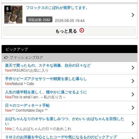
フロックスのこぼれが発芽してます。
閲覧総数 2582
2026.08.05 19:44
もっと見る
ピックアップ
ファッションブログ
楽天で買ったもの、ステキな画像、自分の日々など
New
YASUKOのお気に入り
手作りビーズアクセサリーや雑貨を楽しむ暮らし
New
Natural＊Cafe
人生の後半戦を楽しく、穏やかに過ごせるように
New
This is what I am. ～私の在り方～
日々のコーディネート手帖
New
** Comfortable Days **
おばちゃんなりのオサレを楽しみつつ、かわいいおばちゃんを目指した
い
New
ころんおばちゃんの日々のあれこれ
ＳＭ２のお洋服を中心としたコーデや気になるもののピックアップ